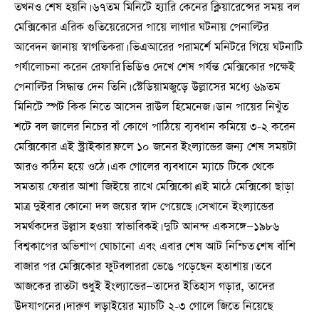
তখনও শেষ হয়নি। ৬৭তম মিনিটে হ্যারি কেনের ক্লিয়ারেন্সের সময় বল
মেক্সিকোর এরিক গুতিয়েরেসের পায়ে লাগার ঘটনায় পেনাল্টির
আবেদন জানায় স্বাগতিকরা। ভিএআরের পরামর্শে মনিটরে গিয়ে ঘটনাটি
পর্যালোচনা করেন রেফারি।ভিডিও দেখে শেষ পর্যন্ত মেক্সিকোর পক্ষেই
পেনাল্টির সিদ্ধান্ত দেন তিনি। স্টেডিয়ামজুড়ে উল্লাসের মধ্যে ৬৯তম
মিনিটে স্পট কিক নিতে আসেন রাউল হিমেনেজ। ডান পায়ের নিখুঁত
শটে বল জালের নিচের বাঁ কোণে পাঠিয়ে ব্যবধান কমিয়ে ৩-২ করেন
মেক্সিকোর এই স্ট্রাইকার।ফলে ১০ জনের ইংল্যান্ডের জন্য শেষ সময়টা
আরও কঠিন হয়ে ওঠে। এক গোলের ব্যবধানে ম্যাচে টিকে থেকে
সমতায় ফেরার আশা জিইয়ে রাখে মেক্সিকো।এই মাঠে মেক্সিকো ছাড়া
মাত্র দুইবার কোনো দল জয়ের স্বাদ পেয়েছে। সেখানে ইংল্যান্ডের
সমর্থকদের উল্লাস হওয়া স্বাভাবিকই। দুটি আনন্দ একসঙ্গে—১৯৮৬
বিশ্বকাপের অভিশাপ ঘোচানো এবং এবার শেষ আট নিশ্চিত।শেষ বাঁশি
বাজার পর মেক্সিকোর ফুটবলাররা ভেঙে পড়েছেন হতাশায়। তবে
আজকের রাতটা শুধুই ইংল্যান্ডের—তাদের ইতিহাস গড়ার, তাদের
উদযাপনের। দারুণ লড়াইয়ের ম্যাচটি ২-৩ গোলে জিতে নিয়েছে