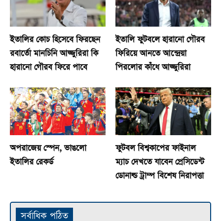
ইতালির কোচ হিসেবে ফিরছেন
ইতালি ফুটবলে হারানো গৌরব
রবার্তো মানচিনি আজ্জুরিরা কি
ফিরিয়ে আনতে আন্দ্রেয়া
হারানো গৌরব ফিরে পাবে
পিরলোর কাঁধে আজ্জুরিরা
অপরাজেয় স্পেন, ভাঙলো
ফুটবল বিশ্বকাপের ফাইনাল
ইতালির রেকর্ড
ম্যাচ দেখতে যাবেন প্রেসিডেন্ট
ডোনাল্ড ট্রাম্প বিশেষ নিরাপত্তা
সর্বাধিক পঠিত