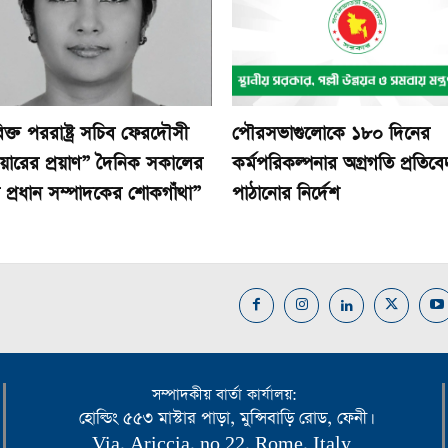
ক্ত পররাষ্ট্র সচিব ফেরদৌসী
পৌরসভাগুলোকে ১৮০ দিনের
িয়ারের প্রয়াণ” দৈনিক সকালের
কর্মপরিকল্পনার অগ্রগতি প্রতিব
র প্রধান সম্পাদকের শোকগাঁথা”
পাঠানোর নির্দেশ
সম্পাদকীয় বার্তা কার্যালয়:
হোল্ডিং ৫৫৩ মাস্টার পাড়া, মুন্সিবাড়ি রোড, ফেনী।
Via, Ariccia, no 22, Rome, Italy.