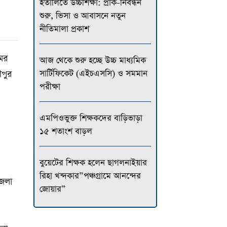
ইতালিতে উচ্চশিক্ষা: প্রাক-নিবন্ধন
শুরু, ভিসা ও আবাসনে নতুন
নীতিমালা প্রকাশ
মের
আজ থেকে শুরু হচ্ছে উচ্চ মাধ্যমিক
সার্টিফিকেট (এইচএসসি) ও সমমান
ীপুর
পরীক্ষা
এমপিওভুক্ত শিক্ষকদের বাড়িভাড়া
১৫ শতাংশ বাড়ল
বুয়েটের শিক্ষক হলেন ছাগলনাইয়ার
রিহা খন্দকার”পঞ্চগ্রামে আনন্দের
জেলা
জোয়ার”