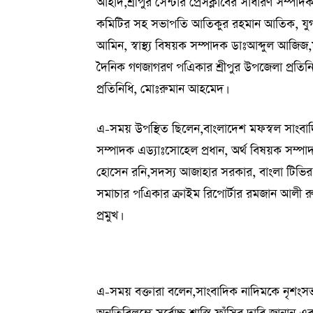
আহাদ,শ্রীপুর সেন্টার প্রেসক্লাবের সাধারণ সম্
কমিটির সহ সভাপতি আতিকুর রহমান আতিক, যুগ
আমিন, স্বাস্থ্য বিষয়ক সম্পাদক ডাঃআব্দুল আজি
দৈনিক গণজাগরণ পএিকার শ্রীপুর উপজেলা প্রতিনি
প্রতিনিধি, মোঃরুমান আহমেদ।
এ-সময় উপস্থিত ছিলেন,বাংলাদেশ মফস্বল সাং
সম্পাদক এড্যাঃসোহেল প্রধান, অর্থ বিষয়ক সম্প
হোসেন রনি,সদস্য আজাহার সরকার, বাংলা টিভির
সমাচার পএিকার ক্রাইম রিপোর্টার রমজান আলী র
প্রমুখ।
এ-সময় বক্তারা বলেন,সাংবাদিক নাদিমকে নৃশংসভা