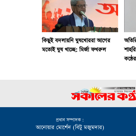
কিছুই বদলায়নি ঘুষখোররা আগের
অতিরি
মতোই ঘুষ খাচ্ছে: মির্জা ফখরুল
শাহর
কন্ঠে
প্রধান সম্পাদক :
আনোয়ার মোর্শেদ (বিটু মজুমদার)