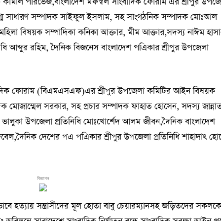
পাদক কামাল পারভেজ,বাংলাদেশ মফস্বল সাংবাদিক ফোরাম এর শ্রীপুর উপজ
্ম সাধারণ সম্পাদক সাইফুল ইসলাম, সহ সাংগঠনিক সম্পাদক মোঃআল-
জ,মহিলা বিষয়ক সম্পাদিকা কনিকা আক্তার, মীম আক্তার,সদস্য নাঈম হাসা
ধি আব্দুর রহিম, দৈনিক বিজনেস বাংলাদেশ পএিকার শ্রীপুর উপজেলা
বাদিক ফোরাম (বিএমএসএফ)এর শ্রীপুর উপজেলা কমিটির আইন বিষয়ক
াদক মোজাম্মেল সরকার, সহ প্রচার সম্পাদক ফাহাত হোসেন, সদস্য জান্না
 ভালুকা উপজেলা প্রতিনিধি মোঃখোর্শেদ আলম জীবন,দৈনিক বাংলাদেশ
ুবেল,দৈনিক দেশের পএ পএিকার শ্রীপুর উপজেলা প্রতিনিধি শাহাদাৎ হো
বিজ্ঞাপন
বে হত্যায় সন্ত্রাসীদের মূল হোতা বাবু চেয়ারম্যানসহ জড়িতদের সকলক