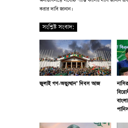
অনতিবিলম্ভে সর্বোচ্চ শাস্তি ফাঁসির দাবি জানান এ
করার দাবি জানান।
সংশ্লিষ্ট সংবাদ:
জুলাই গণ-অভ্যুত্থান’ দিবস আজ
নাসির
বিরোধ
বাংলা
পানিসম