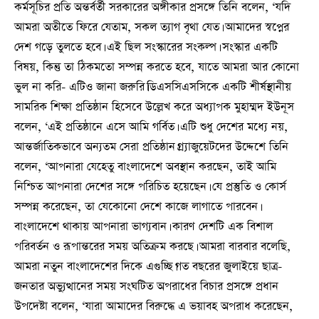
কর্মসূচির প্রতি অন্তর্বর্তী সরকারের অঙ্গীকার প্রসঙ্গে তিনি বলেন, ‘যদি
আমরা অতীতে ফিরে যেতাম, সকল ত্যাগ বৃথা যেত। আমাদের স্বপ্নের
দেশ গড়ে তুলতে হবে। এই ছিল সংস্কারের সংকল্প। সংস্কার একটি
বিষয়, কিন্তু তা ঠিকমতো সম্পন্ন করতে হবে, যাতে আমরা আর কোনো
ভুল না করি- এটিও জানা জরুরি।ডিএসসিএসসিকে একটি শীর্ষস্থানীয়
সামরিক শিক্ষা প্রতিষ্ঠান হিসেবে উল্লেখ করে অধ্যাপক মুহাম্মদ ইউনূস
বলেন, ‘এই প্রতিষ্ঠানে এসে আমি গর্বিত। এটি শুধু দেশের মধ্যে নয়,
আন্তর্জাতিকভাবে অন্যতম সেরা প্রতিষ্ঠান।গ্র্যাজুয়েটদের উদ্দেশে তিনি
বলেন, ‘আপনারা যেহেতু বাংলাদেশে অবস্থান করছেন, তাই আমি
নিশ্চিত আপনারা দেশের সঙ্গে পরিচিত হয়েছেন। যে প্রস্তুতি ও কোর্স
সম্পন্ন করেছেন, তা যেকোনো দেশে কাজে লাগাতে পারবেন।
বাংলাদেশে থাকায় আপনারা ভাগ্যবান। কারণ দেশটি এক বিশাল
পরিবর্তন ও রূপান্তরের সময় অতিক্রম করছে। আমরা বারবার বলেছি,
আমরা নতুন বাংলাদেশের দিকে এগুচ্ছি।গত বছরের জুলাইয়ে ছাত্র-
জনতার অভ্যুত্থানের সময় সংঘটিত অপরাধের বিচার প্রসঙ্গে প্রধান
উপদেষ্টা বলেন, ‘যারা আমাদের বিরুদ্ধে এ ভয়াবহ অপরাধ করেছেন,