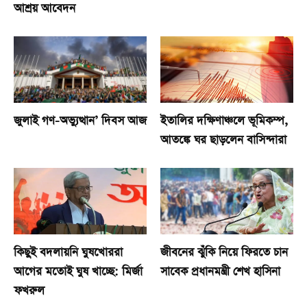
আশ্রয় আবেদন
জুলাই গণ-অভ্যুত্থান’ দিবস আজ
ইতালির দক্ষিণাঞ্চলে ভূমিকম্প,
আতঙ্কে ঘর ছাড়লেন বাসিন্দারা
কিছুই বদলায়নি ঘুষখোররা
জীবনের ঝুঁকি নিয়ে ফিরতে চান
আগের মতোই ঘুষ খাচ্ছে: মির্জা
সাবেক প্রধানমন্ত্রী শেখ হাসিনা
ফখরুল