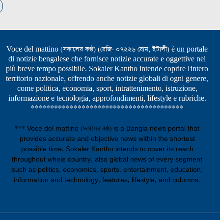
Voce del mattino (সকালের কণ্ঠ) (রেজি- ০৭২২৬ রোম, ইটালী) è un portale
di notizie bengalese che fornisce notizie accurate e oggettive nel
più breve tempo possibile. Sokaler Kantho intende coprire l'intero
territorio nazionale, offrendo anche notizie globali di ogni genere,
come politica, economia, sport, intrattenimento, istruzione,
informazione e tecnologia, approfondimenti, lifestyle e rubriche.
***************************************
*** Voce del mattino (সকালের কণ্ঠ) is a Bangla news portal that
provides accurate and objective news within the shortest
possible time. Sokaler Kantho intends to cover its reach
throughout whole country, also global news of every segment
such as politics, economics, sports, entertainment, education,
information and technology, features, lifestyle, and columns.