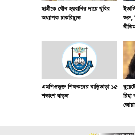
ছাত্রীকে যৌন হয়রানির দায়ে খুবির
ইতালি
অধ্যাপক চাকরিচ্যুত
শুরু
নীতিম
এমপিওভুক্ত শিক্ষকদের বাড়িভাড়া ১৫
বুয়েট
শতাংশ বাড়ল
রিহা 
জোয়া