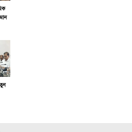
মিক
মান
তুন