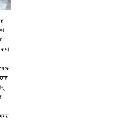
্ন
্ষা
ত
ে জমা
িয়েছে
ানের
ালু
র
 সময়