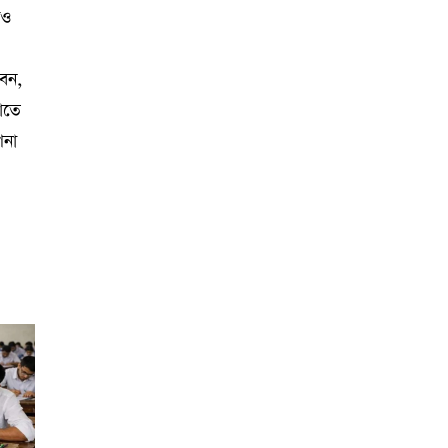
রও
বেন,
ঠাতে
শনা