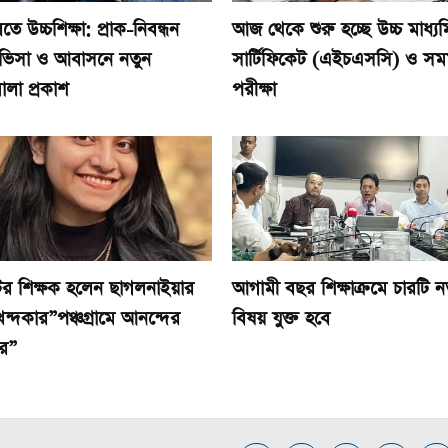
তে উচ্চশিক্ষা: প্রাক-নিবন্ধন
আজ থেকে শুরু হচ্ছে উচ্চ মাধ্য
, ভিসা ও আবাসনে নতুন
সার্টিফিকেট (এইচএসসি) ও সম
ালা প্রকাশ
পরীক্ষা
ের শিক্ষক হলেন ছাগলনাইয়ার
আগামী বছর শিক্ষাক্রমে চারটি ন
খন্দকার”পঞ্চগ্রামে আনন্দের
বিষয় যুক্ত হবে
র”