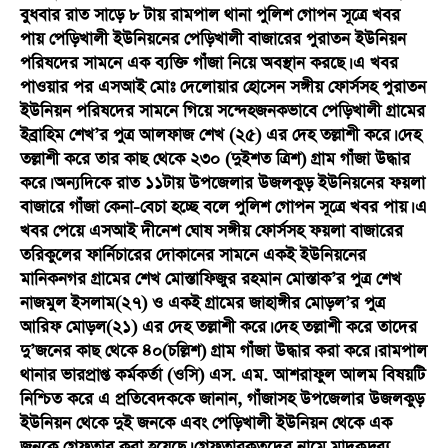
বুধবার রাত সাড়ে ৮ টায় রামপাল থানা পুলিশ গোপন সূত্রে খবর
পায় পেড়িখালী ইউনিয়নের পেড়িখালী বাজারের পুরাতন ইউনিয়ন
পরিষদের সামনে এক ব্যক্তি গাঁজা নিয়ে অবস্থান করছে। এ খবর
পাওয়ার পর এসআই মোঃ দেলোয়ার হোসেন সঙ্গীয় ফোর্সসহ পুরাতন
ইউনিয়ন পরিষদের সামনে গিয়ে সন্দেহজনকভাবে পেড়িখালী গ্রামের
ইব্রাহিম শেখ’র পুত্র আলফাজ শেখ (২৫) এর দেহ তল্লাশী করে। দেহ
তল্লাশী করে তার কাছ থেকে ২৩০ (দুইশত ত্রিশ) গ্রাম গাঁজা উদ্ধার
করে। অন্যদিকে রাত ১১টায় উপজেলার উজলকুড় ইউনিয়নের ফয়লা
বাজারে গাঁজা কেনা-বেচা হচ্ছে বলে পুলিশ গোপন সূত্রে খবর পায়। এ
খবর পেয়ে এসআই দীনেশ ঘোষ সঙ্গীয় ফোর্সসহ ফয়লা বাজারের
তরিকুলের ফার্নিচারের দোকানের সামনে একই ইউনিয়নের
মানিকনগর গ্রামের শেখ মোস্তাফিজুর রহমান মোস্তাক’র পুত্র শেখ
নাজমুল ইসলাম(২৭) ও একই গ্রামের জাহাঙ্গীর মোড়ল’র পুত্র
আরিফ মোড়ল(২১) এর দেহ তল্লাশী করে। দেহ তল্লাশী করে তাদের
দু’জনের কাছ থেকে ৪০(চল্লিশ) গ্রাম গাঁজা উদ্ধার করা করে। রামপাল
থানার ভারপ্রাপ্ত কর্মকর্তা (ওসি) এস. এম. আশরাফুল আলম বিষয়টি
নিশ্চিত করে এ প্রতিবেদককে জানান, গাঁজাসহ উপজেলার উজলকুড়
ইউনিয়ন থেকে দুই জনকে এবং পেড়িখালী ইউনিয়ন থেকে এক
জনকে গ্রেফতার করা হয়েছে। গ্রেফতারকৃতদের নামে মাদকদ্রব্য