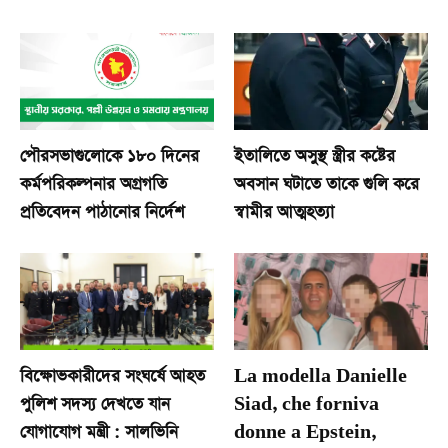
পৌরসভাগুলোকে ১৮০ দিনের
ইতালিতে অসুস্থ স্ত্রীর কষ্টের
কর্মপরিকল্পনার অগ্রগতি
অবসান ঘটাতে তাকে গুলি করে
প্রতিবেদন পাঠানোর নির্দেশ
স্বামীর আত্মহত্যা
বিক্ষোভকারীদের সংঘর্ষে আহত
La modella Danielle
পুলিশ সদস্য দেখতে যান
Siad, che forniva
যোগাযোগ মন্ত্রী : সালভিনি
donne a Epstein,