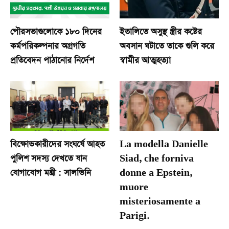
পৌরসভাগুলোকে ১৮০ দিনের
ইতালিতে অসুস্থ স্ত্রীর কষ্টের
কর্মপরিকল্পনার অগ্রগতি
অবসান ঘটাতে তাকে গুলি করে
প্রতিবেদন পাঠানোর নির্দেশ
স্বামীর আত্মহত্যা
বিক্ষোভকারীদের সংঘর্ষে আহত
La modella Danielle
পুলিশ সদস্য দেখতে যান
Siad, che forniva
যোগাযোগ মন্ত্রী : সালভিনি
donne a Epstein,
muore
misteriosamente a
Parigi.