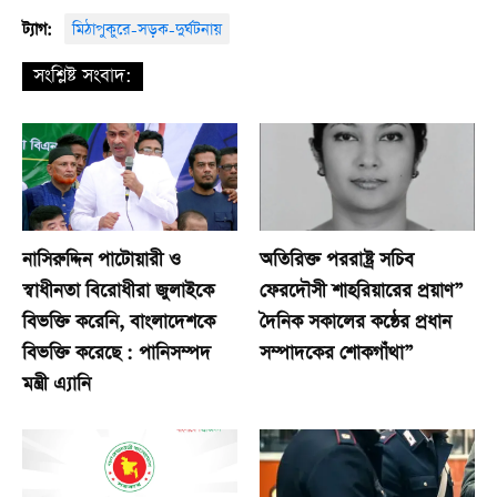
ট্যাগ:
মিঠাপুকুরে-সড়ক-দুর্ঘটনায়
সংশ্লিষ্ট সংবাদ:
নাসিরুদ্দিন পাটোয়ারী ও
অতিরিক্ত পররাষ্ট্র সচিব
স্বাধীনতা বিরোধীরা জুলাইকে
ফেরদৌসী শাহরিয়ারের প্রয়াণ”
বিভক্তি করেনি, বাংলাদেশকে
দৈনিক সকালের কন্ঠের প্রধান
বিভক্তি করেছে : পানিসম্পদ
সম্পাদকের শোকগাঁথা”
মন্ত্রী এ্যানি