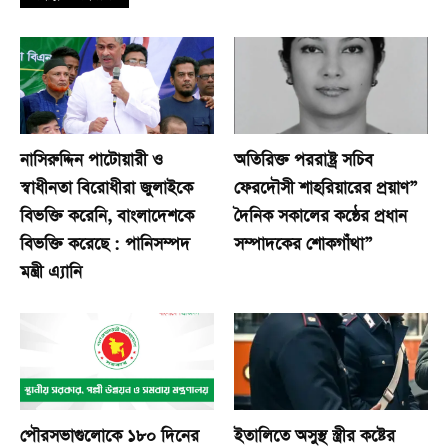
নাসিরুদ্দিন পাটোয়ারী ও
অতিরিক্ত পররাষ্ট্র সচিব
স্বাধীনতা বিরোধীরা জুলাইকে
ফেরদৌসী শাহরিয়ারের প্রয়াণ”
বিভক্তি করেনি, বাংলাদেশকে
দৈনিক সকালের কন্ঠের প্রধান
বিভক্তি করেছে : পানিসম্পদ
সম্পাদকের শোকগাঁথা”
মন্ত্রী এ্যানি
পৌরসভাগুলোকে ১৮০ দিনের
ইতালিতে অসুস্থ স্ত্রীর কষ্টের