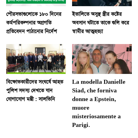
পৌরসভাগুলোকে ১৮০ দিনের
ইতালিতে অসুস্থ স্ত্রীর কষ্টের
কর্মপরিকল্পনার অগ্রগতি
অবসান ঘটাতে তাকে গুলি করে
প্রতিবেদন পাঠানোর নির্দেশ
স্বামীর আত্মহত্যা
বিক্ষোভকারীদের সংঘর্ষে আহত
La modella Danielle
পুলিশ সদস্য দেখতে যান
Siad, che forniva
যোগাযোগ মন্ত্রী : সালভিনি
donne a Epstein,
muore
misteriosamente a
Parigi.