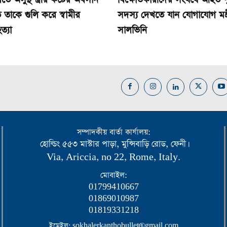
 তাকে গুলি করে স্বামীর
সদস্য দেখতে যান যোগাযোগ মন্ত্র
ত্যা
সালভিনি
সম্পাদকীয় বার্তা কার্যালয়:
হোল্ডিং ৫৫৩ মাস্টার পাড়া, মুন্সিবাড়ি রোড, ফেনী।
Via, Ariccia, no 22, Rome, Italy.
মোবাইল:
01799410667
01869010987
01819331218
ইমেইল: sokhalerkanthobullet@gmail.com