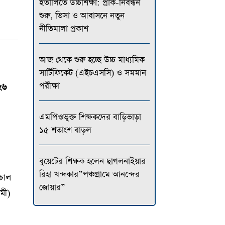
ইতালিতে উচ্চশিক্ষা: প্রাক-নিবন্ধন
শুরু, ভিসা ও আবাসনে নতুন
নীতিমালা প্রকাশ
আজ থেকে শুরু হচ্ছে উচ্চ মাধ্যমিক
সার্টিফিকেট (এইচএসসি) ও সমমান
পরীক্ষা
২৬
এমপিওভুক্ত শিক্ষকদের বাড়িভাড়া
১৫ শতাংশ বাড়ল
বুয়েটের শিক্ষক হলেন ছাগলনাইয়ার
রিহা খন্দকার”পঞ্চগ্রামে আনন্দের
 চাল
জোয়ার”
ামী)