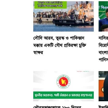
সৌদি আরব, তুরস্ক ও পাকিস্তান
নাসির
মক্কায় একটি যৌথ প্রতিরক্ষা চুক্তি
বিরোধ
স্বাক্ষর
বাংলা
পানিসম
পৌরসভাগুলোকে ১৮০ দিনের
ইতালি