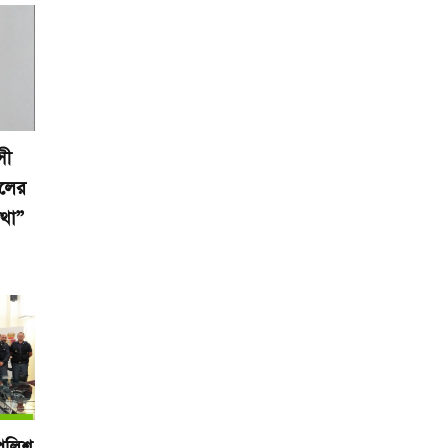
সী
ালের
ঁথা”
পুলিশ