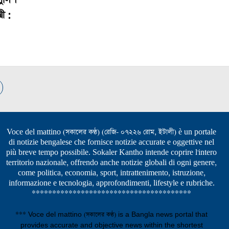
ী :
Voce del mattino (সকালের কণ্ঠ) (রেজি- ০৭২২৬ রোম, ইটালী) è un portale
di notizie bengalese che fornisce notizie accurate e oggettive nel
più breve tempo possibile. Sokaler Kantho intende coprire l'intero
territorio nazionale, offrendo anche notizie globali di ogni genere,
come politica, economia, sport, intrattenimento, istruzione,
informazione e tecnologia, approfondimenti, lifestyle e rubriche.
***************************************
*** Voce del mattino (সকালের কণ্ঠ) is a Bangla news portal that
provides accurate and objective news within the shortest