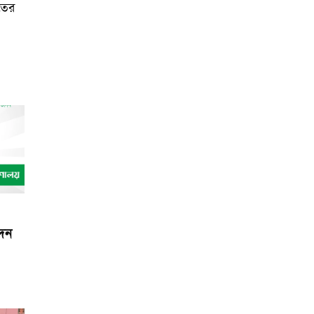
তের
েদন