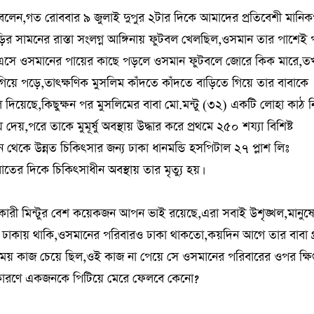
ন,গত রোববার ৯ জুলাই দুপুর ২টার দিকে আমাদের প্রতিবেশী মানিক
বাড়ির সামনের রাস্তা সংলগ্ন আঙ্গিনায় ফুটবল খেলছিল,ওসমান তার পাশেই 
 এসে ওসমানের পায়ের কাছে পড়লে ওসমান ফুটবলে জোরে কিক মারে,ত
িয়ে পড়ে,তাৎক্ষণিক মুসলিম কাঁদতে কাঁদতে বাড়িতে গিয়ে তার বাবাকে
িয়েছে,কিছুক্ষন পর মুসলিমের বাবা মো.মন্টু (৩২) একটি লোহা কাঠ ন
পরে তাকে মুমূর্ষু অবস্থায় উদ্ধার করে প্রথমে ২৫০ শয্যা বিশিষ্ট
েকে উন্নত চিকিৎসার জন্য ঢাকা ধানমন্ডি হসপিটাল ২৭ প্লাশ লিঃ
তের দিকে চিকিৎসাধীন অবস্থায় তার মৃত্যু হয়।
কারী মিন্টুর বেশ কয়েকজন আপন ভাই রয়েছে,এরা সবাই উশৃঙ্খল,মানুষ
ঢাকায় থাকি,ওসমানের পরিবারও ঢাকা থাকতো,কয়দিন আগে তার বাবা গ্
 সময় কাজ চেয়ে ছিল,ওই কাজ না পেয়ে সে ওসমানের পরিবারের ওপর ক্ষিপ্
ার কারণে একজনকে পিটিয়ে মেরে ফেলবে কেনো?