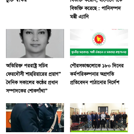
চুক্তি স্বাক্ষর
বিভক্তি করেনি, বাংলাদেশকে
বিভক্তি করেছে : পানিসম্পদ
মন্ত্রী এ্যানি
অতিরিক্ত পররাষ্ট্র সচিব
পৌরসভাগুলোকে ১৮০ দিনের
ফেরদৌসী শাহরিয়ারের প্রয়াণ”
কর্মপরিকল্পনার অগ্রগতি
দৈনিক সকালের কন্ঠের প্রধান
প্রতিবেদন পাঠানোর নির্দেশ
সম্পাদকের শোকগাঁথা”