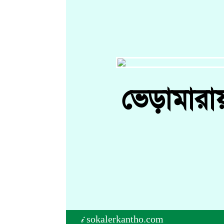
ভেড়ামারা
𝒾 sokalerkantho.com