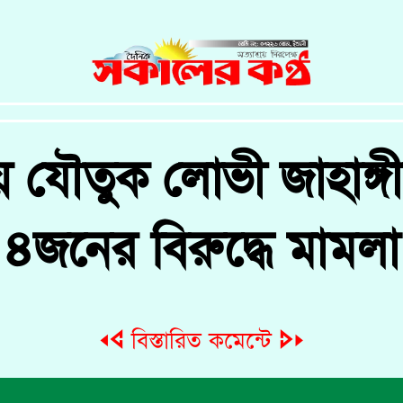
য় যৌতুক লোভী জাহাঙ্
৪জনের বিরুদ্ধে মামলা
🢐🢔 বিস্তারিত কমেন্টে 🢖🢒