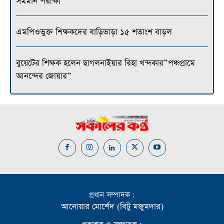
সমমান পরীক্ষা
এমপিওভুক্ত শিক্ষকদের বাড়িভাড়া ১৫ শতাংশ বাড়ল
বুয়েটের শিক্ষক হলেন ছাগলনাইয়ার রিহা খন্দকার”পঞ্চগ্রামে
আনন্দের জোয়ার”
প্রধান সম্পাদক :
আনোয়ার মোর্শেদ (বিটু মজুমদার)