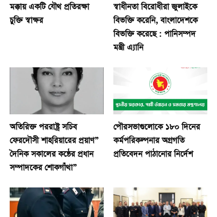
মক্কায় একটি যৌথ প্রতিরক্ষা
স্বাধীনতা বিরোধীরা জুলাইকে
চুক্তি স্বাক্ষর
বিভক্তি করেনি, বাংলাদেশকে
বিভক্তি করেছে : পানিসম্পদ
মন্ত্রী এ্যানি
অতিরিক্ত পররাষ্ট্র সচিব
পৌরসভাগুলোকে ১৮০ দিনের
ফেরদৌসী শাহরিয়ারের প্রয়াণ”
কর্মপরিকল্পনার অগ্রগতি
দৈনিক সকালের কন্ঠের প্রধান
প্রতিবেদন পাঠানোর নির্দেশ
সম্পাদকের শোকগাঁথা”