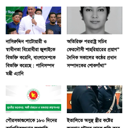
নাসিরুদ্দিন পাটোয়ারী ও
অতিরিক্ত পররাষ্ট্র সচিব
স্বাধীনতা বিরোধীরা জুলাইকে
ফেরদৌসী শাহরিয়ারের প্রয়াণ”
বিভক্তি করেনি, বাংলাদেশকে
দৈনিক সকালের কন্ঠের প্রধান
বিভক্তি করেছে : পানিসম্পদ
সম্পাদকের শোকগাঁথা”
মন্ত্রী এ্যানি
পৌরসভাগুলোকে ১৮০ দিনের
ইতালিতে অসুস্থ স্ত্রীর কষ্টের