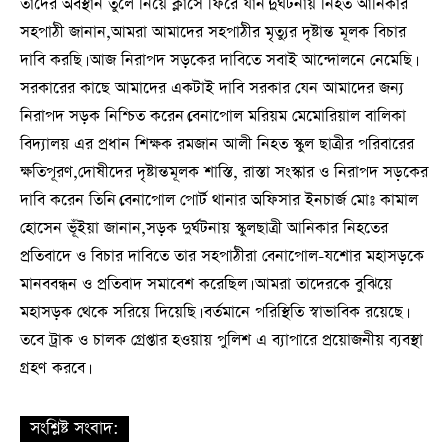
তাদের অবস্থান তুলে নিয়ে ক্লাসে ফিরে যান।দুর্ঘটনায় নিহত আনিকার
সহপাঠী জানান,আমরা আমাদের সহপাঠীর মৃত্যুর দৃষ্টান্ত মূলক বিচার
দাবি করছি। আজ নিরাপদ সড়কের দাবিতে সবাই আন্দোলনে নেমেছি।
সরকারের কাছে আমাদের একটাই দাবি সরকার যেন আমাদের জন্য
নিরাপদ সড়ক নিশ্চিত করেন।বেনাপোল মরিয়ম মেমোরিয়াল বালিকা
বিদ্যালয় এর প্রধান শিক্ষক রমজান আলী নিহত স্কুল ছাত্রীর পরিবারের
ক্ষতিপূরণ,দোষীদের দৃষ্টান্তমূলক শাস্তি, রাস্তা সংস্কার ও নিরাপদ সড়কের
দাবি করেন তিনি।বেনাপোল পোর্ট থানার অফিসার ইনচার্জ মোঃ কামাল
হোসেন ভূঁইয়া জানান,সড়ক দুর্ঘটনায় স্কুলছাত্রী আনিকার নিহতের
প্রতিবাদে ও বিচার দাবিতে তার সহপাঠীরা বেনাপোল-যশোর মহাসড়কে
মানববন্ধন ও প্রতিবাদ সমাবেশ করেছিল। আমরা তাদেরকে বুঝিয়ে
মহাসড়ক থেকে সরিয়ে দিয়েছি। বর্তমানে পরিস্থিতি স্বাভাবিক রয়েছে।
তবে ট্রাক ও চালক গ্রেপ্তার হওয়ায় পুলিশ এ ব্যাপারে প্রয়োজনীয় ব্যবস্থা
গ্রহণ করবে।
সংশ্লিষ্ট সংবাদ: