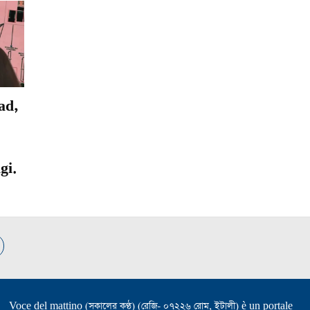
ad,
gi.
Voce del mattino (সকালের কণ্ঠ) (রেজি- ০৭২২৬ রোম, ইটালী) è un portale