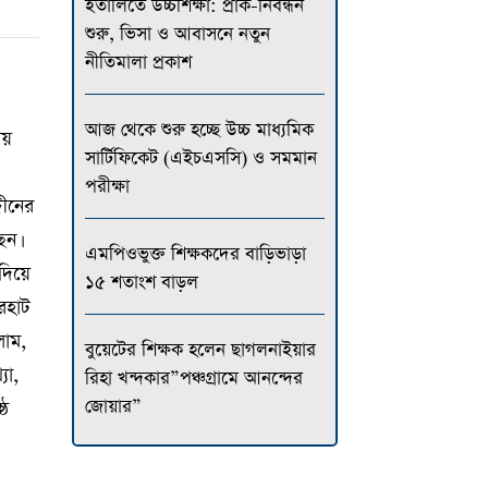
ইতালিতে উচ্চশিক্ষা: প্রাক-নিবন্ধন
শুরু, ভিসা ও আবাসনে নতুন
নীতিমালা প্রকাশ
আজ থেকে শুরু হচ্ছে উচ্চ মাধ্যমিক
ায়
সার্টিফিকেট (এইচএসসি) ও সমমান
পরীক্ষা
দীনের
েন।
এমপিওভুক্ত শিক্ষকদের বাড়িভাড়া
দিয়ে
১৫ শতাংশ বাড়ল
রহাট
লাম,
বুয়েটের শিক্ষক হলেন ছাগলনাইয়ার
যা,
রিহা খন্দকার”পঞ্চগ্রামে আনন্দের
জোয়ার”
্ঠ