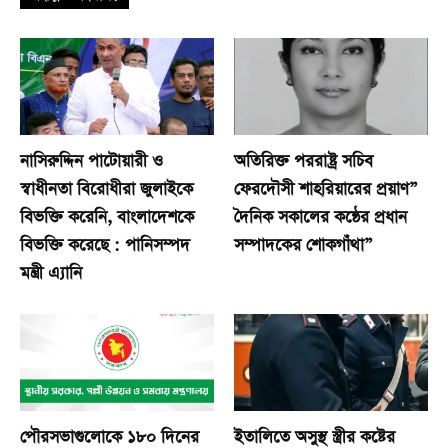
নাসিরুদ্দিন পাটোয়ারী ও
অতিরিক্ত পররাষ্ট্র সচিব
স্বাধীনতা বিরোধীরা জুলাইকে
ফেরদৌসী শাহরিয়ারের প্রয়াণ”
বিভক্তি করেনি, বাংলাদেশকে
দৈনিক সকালের কন্ঠের প্রধান
বিভক্তি করেছে : পানিসম্পদ
সম্পাদকের শোকগাঁথা”
মন্ত্রী এ্যানি
পৌরসভাগুলোকে ১৮০ দিনের
ইতালিতে অসুস্থ স্ত্রীর কষ্টের