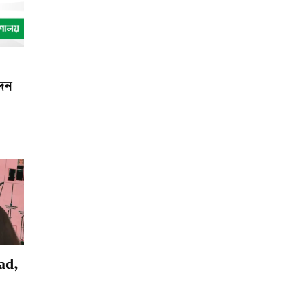
েদন
ad,