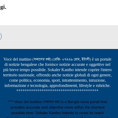
gi.
Voce del mattino (সকালের কণ্ঠ) (রেজি- ০৭২২৬ রোম, ইটালী) è un portale
di notizie bengalese che fornisce notizie accurate e oggettive nel
più breve tempo possibile. Sokaler Kantho intende coprire l'intero
territorio nazionale, offrendo anche notizie globali di ogni genere,
come politica, economia, sport, intrattenimento, istruzione,
informazione e tecnologia, approfondimenti, lifestyle e rubriche.
***************************************
*** Voce del mattino (সকালের কণ্ঠ) is a Bangla news portal that
provides accurate and objective news within the shortest
possible time. Sokaler Kantho intends to cover its reach