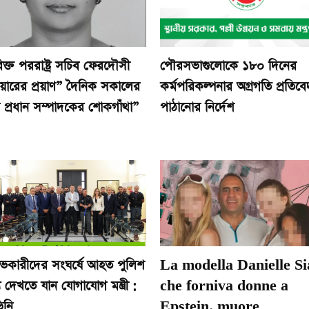
ক্ত পররাষ্ট্র সচিব ফেরদৌসী
পৌরসভাগুলোকে ১৮০ দিনের
িয়ারের প্রয়াণ” দৈনিক সকালের
কর্মপরিকল্পনার অগ্রগতি প্রতিব
র প্রধান সম্পাদকের শোকগাঁথা”
পাঠানোর নির্দেশ
োভকারীদের সংঘর্ষে আহত পুলিশ
La modella Danielle Si
 দেখতে যান যোগাযোগ মন্ত্রী :
che forniva donne a
িনি
Epstein, muore