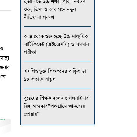
ইতালিতে উচ্চশিক্ষা: প্রাক-নিবন্ধন
শুরু, ভিসা ও আবাসনে নতুন
নীতিমালা প্রকাশ
আজ থেকে শুরু হচ্ছে উচ্চ মাধ্যমিক
সার্টিফিকেট (এইচএসসি) ও সমমান
 ও
পরীক্ষা
স্থ্য
 জনাব
এমপিওভুক্ত শিক্ষকদের বাড়িভাড়া
ধান
১৫ শতাংশ বাড়ল
বুয়েটের শিক্ষক হলেন ছাগলনাইয়ার
রিহা খন্দকার”পঞ্চগ্রামে আনন্দের
জোয়ার”