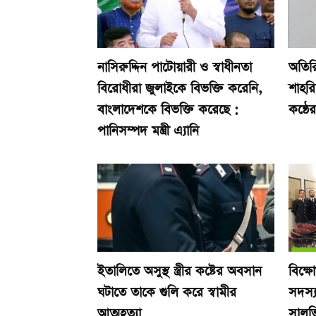
নাসিরুদ্দিন পাটোয়ারী ও স্বাধীনতা
অতিরি
বিরোধীরা জুলাইকে বিভক্তি করেনি,
শাহর
বাংলাদেশকে বিভক্তি করেছে :
কন্ঠে
পানিসম্পদ মন্ত্রী এ্যানি
ইতালিতে অসুস্থ স্ত্রীর কষ্টের অবসান
বিক্ষ
ঘটাতে তাকে গুলি করে স্বামীর
সদস্য
আত্মহত্যা
সালভ