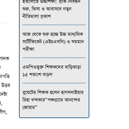
ইতালিতে উচ্চশিক্ষা: প্রাক-নিবন্ধন
শুরু, ভিসা ও আবাসনে নতুন
নীতিমালা প্রকাশ
আজ থেকে শুরু হচ্ছে উচ্চ মাধ্যমিক
সার্টিফিকেট (এইচএসসি) ও সমমান
পরীক্ষা
্পাদক
এমপিওভুক্ত শিক্ষকদের বাড়িভাড়া
ন
১৫ শতাংশ বাড়ল
ভাপতি
 উত্তর
বুয়েটের শিক্ষক হলেন ছাগলনাইয়ার
ষ্টা
রিহা খন্দকার”পঞ্চগ্রামে আনন্দের
ন,
জোয়ার”
লীগ,