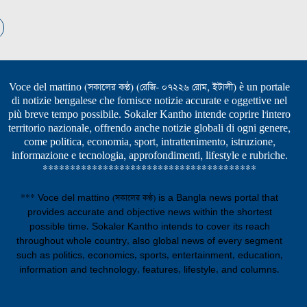
Voce del mattino (সকালের কণ্ঠ) (রেজি- ০৭২২৬ রোম, ইটালী) è un portale
di notizie bengalese che fornisce notizie accurate e oggettive nel
più breve tempo possibile. Sokaler Kantho intende coprire l'intero
territorio nazionale, offrendo anche notizie globali di ogni genere,
come politica, economia, sport, intrattenimento, istruzione,
informazione e tecnologia, approfondimenti, lifestyle e rubriche.
***************************************
*** Voce del mattino (সকালের কণ্ঠ) is a Bangla news portal that
provides accurate and objective news within the shortest
possible time. Sokaler Kantho intends to cover its reach
throughout whole country, also global news of every segment
such as politics, economics, sports, entertainment, education,
information and technology, features, lifestyle, and columns.