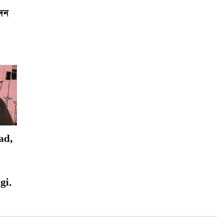
েদন
ad,
gi.