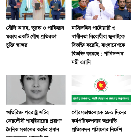
সৌদি আরব, তুরস্ক ও পাকিস্তান
নাসিরুদ্দিন পাটোয়ারী ও
মক্কায় একটি যৌথ প্রতিরক্ষা
স্বাধীনতা বিরোধীরা জুলাইকে
চুক্তি স্বাক্ষর
বিভক্তি করেনি, বাংলাদেশকে
বিভক্তি করেছে : পানিসম্পদ
মন্ত্রী এ্যানি
অতিরিক্ত পররাষ্ট্র সচিব
পৌরসভাগুলোকে ১৮০ দিনের
ফেরদৌসী শাহরিয়ারের প্রয়াণ”
কর্মপরিকল্পনার অগ্রগতি
দৈনিক সকালের কন্ঠের প্রধান
প্রতিবেদন পাঠানোর নির্দেশ