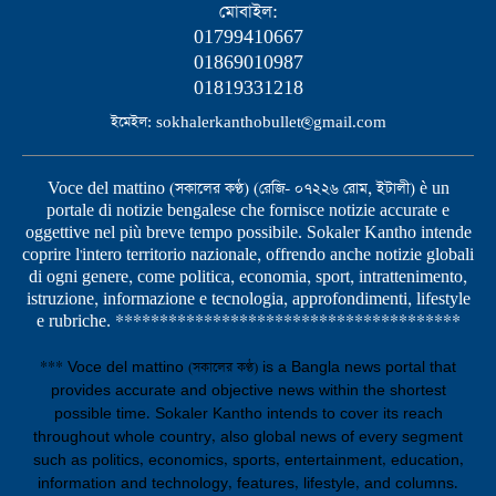
মোবাইল:
01799410667
01869010987
01819331218
ইমেইল: sokhalerkanthobullet@gmail.com
Voce del mattino (সকালের কণ্ঠ) (রেজি- ০৭২২৬ রোম, ইটালী) è un
portale di notizie bengalese che fornisce notizie accurate e
oggettive nel più breve tempo possibile. Sokaler Kantho intende
coprire l'intero territorio nazionale, offrendo anche notizie globali
di ogni genere, come politica, economia, sport, intrattenimento,
istruzione, informazione e tecnologia, approfondimenti, lifestyle
e rubriche. ***************************************
*** Voce del mattino (সকালের কণ্ঠ) is a Bangla news portal that
provides accurate and objective news within the shortest
possible time. Sokaler Kantho intends to cover its reach
throughout whole country, also global news of every segment
such as politics, economics, sports, entertainment, education,
information and technology, features, lifestyle, and columns.