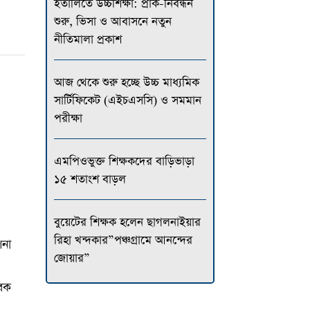
ইতালিতে উচ্চশিক্ষা: প্রাক-নিবন্ধন
শুরু, ভিসা ও আবাসনে নতুন
নীতিমালা প্রকাশ
আজ থেকে শুরু হচ্ছে উচ্চ মাধ্যমিক
সার্টিফিকেট (এইচএসসি) ও সমমান
পরীক্ষা
এমপিওভুক্ত শিক্ষকদের বাড়িভাড়া
১৫ শতাংশ বাড়ল
বুয়েটের শিক্ষক হলেন ছাগলনাইয়ার
রিহা খন্দকার”পঞ্চগ্রামে আনন্দের
পনা
জোয়ার”
বেক