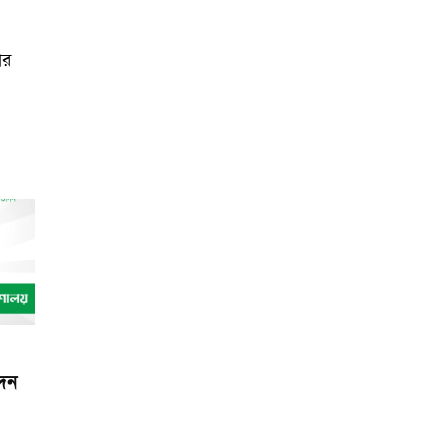
ার
েদন