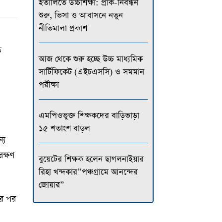
ইতালিতে উচ্চশিক্ষা: প্রাক-নিবন্ধন
শুরু, ভিসা ও আবাসনে নতুন
নীতিমালা প্রকাশ
ত
আজ থেকে শুরু হচ্ছে উচ্চ মাধ্যমিক
সার্টিফিকেট (এইচএসসি) ও সমমান
পরীক্ষা
এমপিওভুক্ত শিক্ষকদের বাড়িভাড়া
১৫ শতাংশ বাড়ল
্য
রক্ষণ
বুয়েটের শিক্ষক হলেন ছাগলনাইয়ার
রিহা খন্দকার”পঞ্চগ্রামে আনন্দের
জোয়ার”
ার পর