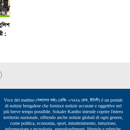
পুলিশ
ী :
Voce del mattino (সকালের কণ্ঠ) (রেজি- ০৭২২৬ রোম, ইটালী) è un portale
di notizie bengalese che fornisce notizie accurate e oggettive nel
più breve tempo possibile. Sokaler Kantho intende coprire l'intero
territorio nazionale, offrendo anche notizie globali di ogni genere,
come politica, economia, sport, intrattenimento, istruzione,
informazione e tecnologia, approfondimenti, lifestyle e rubriche.