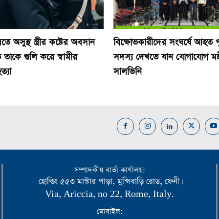
তে অসুস্থ স্ত্রীর কষ্টের অবসান
বিক্ষোভকারীদের সংঘর্ষে আহত 
 তাকে গুলি করে স্বামীর
সদস্য দেখতে যান যোগাযোগ মন্ত্র
ত্যা
সালভিনি
সম্পাদকীয় বার্তা কার্যালয়:
হোল্ডিং ৫৫৩ মাস্টার পাড়া, মুন্সিবাড়ি রোড, ফেনী।
Via, Ariccia, no 22, Rome, Italy.
মোবাইল: