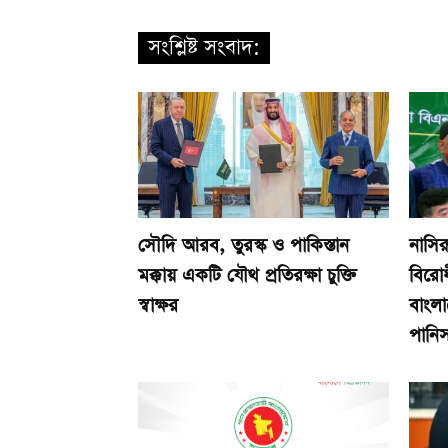
সংশ্লিষ্ট সংবাদ:
সৌদি আরব, তুরস্ক ও পাকিস্তান
নাসির
মক্কায় একটি যৌথ প্রতিরক্ষা চুক্তি
বিরোধ
স্বাক্ষর
বাংলা
পানিসম