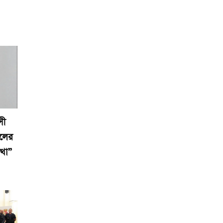
সী
ালের
ঁথা”