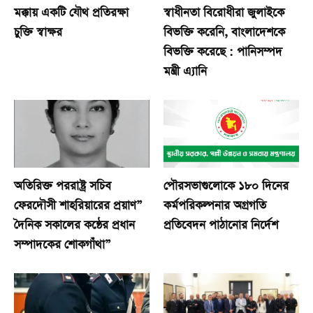
মক্কায় একটি যৌথ প্রতিরক্ষা
স্বাধীনতা বিরোধীরা জুলাইকে
চুক্তি স্বাক্ষর
বিভক্তি করেনি, বাংলাদেশকে
বিভক্তি করেছে : পানিসম্পদ
মন্ত্রী এ্যানি
অতিরিক্ত পররাষ্ট্র সচিব
পৌরসভাগুলোকে ১৮০ দিনের
ফেরদৌসী শাহরিয়ারের প্রয়াণ”
কর্মপরিকল্পনার অগ্রগতি
দৈনিক সকালের কন্ঠের প্রধান
প্রতিবেদন পাঠানোর নির্দেশ
সম্পাদকের শোকগাঁথা”