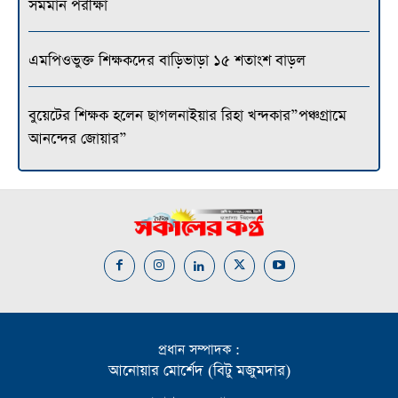
সমমান পরীক্ষা
এমপিওভুক্ত শিক্ষকদের বাড়িভাড়া ১৫ শতাংশ বাড়ল
বুয়েটের শিক্ষক হলেন ছাগলনাইয়ার রিহা খন্দকার”পঞ্চগ্রামে
আনন্দের জোয়ার”
প্রধান সম্পাদক :
আনোয়ার মোর্শেদ (বিটু মজুমদার)