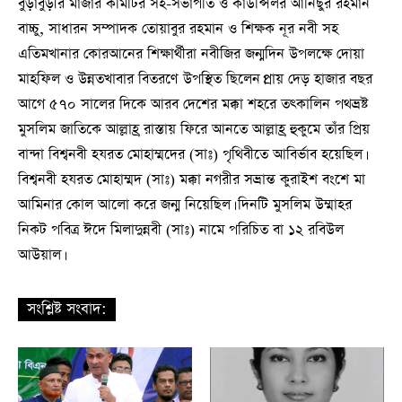
বুড়াবুড়ীর মাজার কমিটির সহ-সভাপতি ও কাউন্সিলর আনিছুর রহমান
বাচ্চু, সাধারন সম্পাদক তোয়াবুর রহমান ও শিক্ষক নূর নবী সহ
এতিমখানার কোরআনের শিক্ষার্থীরা নবীজির জন্মদিন উপলক্ষে দোয়া
মাহফিল ও উন্নতখাবার বিতরণে উপস্থিত ছিলেন।প্রায় দেড় হাজার বছর
আগে ৫৭০ সালের দিকে আরব দেশের মক্কা শহরে তৎকালিন পথভ্রষ্ট
মুসলিম জাতিকে আল্লাহ্র রাস্তায় ফিরে আনতে আল্লাহ্র হুকুমে তাঁর প্রিয়
বান্দা বিশ্বনবী হযরত মোহাম্মদের (সাঃ) পৃথিবীতে আবির্ভাব হয়েছিল।
বিশ্বনবী হযরত মোহাম্মদ (সাঃ) মক্কা নগরীর সভ্রান্ত কুরাইশ বংশে মা
আমিনার কোল আলো করে জন্ম নিয়েছিল। দিনটি মুসলিম উম্মাহর
নিকট পবিত্র ঈদে মিলাদুন্নবী (সাঃ) নামে পরিচিত বা ১২ রবিউল
আউয়াল।
সংশ্লিষ্ট সংবাদ: