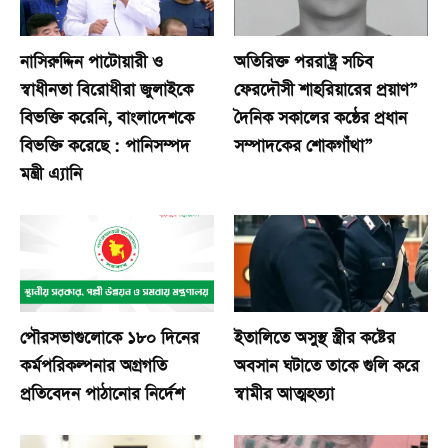
নাসিরুদ্দিন পাটোয়ারী ও
অতিরিক্ত পররাষ্ট্র সচিব
স্বাধীনতা বিরোধীরা জুলাইকে
ফেরদৌসী শাহরিয়ারের প্রয়াণ”
বিভক্তি করেনি, বাংলাদেশকে
দৈনিক সকালের কন্ঠের প্রধান
বিভক্তি করেছে : পানিসম্পদ
সম্পাদকের শোকগাঁথা”
মন্ত্রী এ্যানি
পৌরসভাগুলোকে ১৮০ দিনের
ইতালিতে অসুস্থ স্ত্রীর কষ্টের
কর্মপরিকল্পনার অগ্রগতি
অবসান ঘটাতে তাকে গুলি করে
প্রতিবেদন পাঠানোর নির্দেশ
স্বামীর আত্মহত্যা