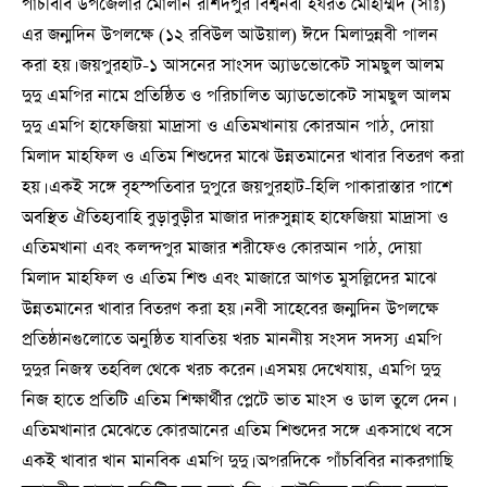
পাঁচবিবি উপজেলার মোলান রশিদপুর বিশ্বনবী হযরত মোহাম্মদ (সাঃ)
এর জন্মদিন উপলক্ষে (১২ রবিউল আউয়াল) ঈদে মিলাদুন্নবী পালন
করা হয়। জয়পুরহাট-১ আসনের সাংসদ অ্যাডভোকেট সামছুল আলম
দুদু এমপির নামে প্রতিষ্ঠিত ও পরিচালিত অ্যাডভোকেট সামছুল আলম
দুদু এমপি হাফেজিয়া মাদ্রাসা ও এতিমখানায় কোরআন পাঠ, দোয়া
মিলাদ মাহফিল ও এতিম শিশুদের মাঝে উন্নতমানের খাবার বিতরণ করা
হয়। একই সঙ্গে বৃহস্পতিবার দুপুরে জয়পুরহাট-হিলি পাকারাস্তার পাশে
অবস্থিত ঐতিহ্যবাহি বুড়াবুড়ীর মাজার দারুসুন্নাহ হাফেজিয়া মাদ্রাসা ও
এতিমখানা এবং কলন্দপুর মাজার শরীফেও কোরআন পাঠ, দোয়া
মিলাদ মাহফিল ও এতিম শিশু এবং মাজারে আগত মুসল্লিদের মাঝে
উন্নতমানের খাবার বিতরণ করা হয়। নবী সাহেবের জন্মদিন উপলক্ষে
প্রতিষ্ঠানগুলোতে অনুষ্ঠিত যাবতিয় খরচ মাননীয় সংসদ সদস্য এমপি
দুদুর নিজস্ব তহবিল থেকে খরচ করেন। এসময় দেখেযায়, এমপি দুদু
নিজ হাতে প্রতিটি এতিম শিক্ষার্থীর প্লেটে ভাত মাংস ও ডাল তুলে দেন।
এতিমখানার মেঝেতে কোরআনের এতিম শিশুদের সঙ্গে একসাথে বসে
একই খাবার খান মানবিক এমপি দুদু। অপরদিকে পাঁচবিবির নাকরগাছি