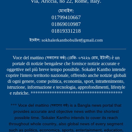
Via, Ariccia, no 22, Rome, Italy.
মোবাইল:
01799410667
01869010987
01819331218
ইমেইল: sokhalerkanthobullet@gmail.com
Voce del mattino (সকালের কণ্ঠ) (রেজি- ০৭২২৬ রোম, ইটালী) è un
portale di notizie bengalese che fornisce notizie accurate e
oggettive nel più breve tempo possibile. Sokaler Kantho intende
coprire l'intero territorio nazionale, offrendo anche notizie globali
di ogni genere, come politica, economia, sport, intrattenimento,
istruzione, informazione e tecnologia, approfondimenti, lifestyle
e rubriche. ***************************************
*** Voce del mattino (সকালের কণ্ঠ) is a Bangla news portal that
provides accurate and objective news within the shortest
possible time. Sokaler Kantho intends to cover its reach
throughout whole country, also global news of every segment
such as politics, economics, sports, entertainment, education,