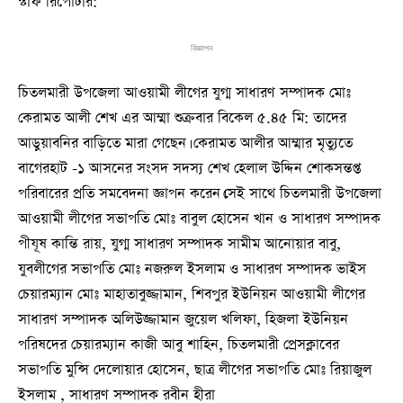
স্টাফ রিপোর্টার:
বিজ্ঞাপন
চিতলমারী উপজেলা আওয়ামী লীগের যুগ্ম সাধারণ সম্পাদক মোঃ
কেরামত আলী শেখ এর আম্মা শুক্রবার বিকেল ৫.৪৫ মি: তাদের
আড়ুয়াবনির বাড়িতে মারা গেছেন। কেরামত আলীর আম্মার মৃত্যুতে
বাগেরহাট -১ আসনের সংসদ সদস্য শেখ হেলাল উদ্দিন শোকসন্তপ্ত
পরিবারের প্রতি সমবেদনা জ্ঞাপন করেন।সেই সাথে চিতলমারী উপজেলা
আওয়ামী লীগের সভাপতি মোঃ বাবুল হোসেন খান ও সাধারণ সম্পাদক
পীযূষ কান্তি রায়, যুগ্ম সাধারণ সম্পাদক সামীম আনোয়ার বাবু,
যুবলীগের সভাপতি মোঃ নজরুল ইসলাম ও সাধারণ সম্পাদক ভাইস
চেয়ারম্যান মোঃ মাহাতাবুজ্জামান, শিবপুর ইউনিয়ন আওয়ামী লীগের
সাধারণ সম্পাদক অলিউজ্জামান জুয়েল খলিফা, হিজলা ইউনিয়ন
পরিষদের চেয়ারম্যান কাজী আবু শাহিন, চিতলমারী প্রেসক্লাবের
সভাপতি মুন্সি দেলোয়ার হোসেন, ছাত্র লীগের সভাপতি মোঃ রিয়াজুল
ইসলাম , সাধারণ সম্পাদক রবীন হীরা