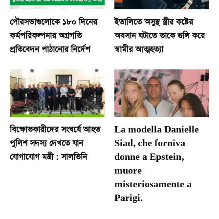
পৌরসভাগুলোকে ১৮০ দিনের
ইতালিতে অসুস্থ স্ত্রীর কষ্টের
কর্মপরিকল্পনার অগ্রগতি
অবসান ঘটাতে তাকে গুলি করে
প্রতিবেদন পাঠানোর নির্দেশ
স্বামীর আত্মহত্যা
বিক্ষোভকারীদের সংঘর্ষে আহত
La modella Danielle
পুলিশ সদস্য দেখতে যান
Siad, che forniva
যোগাযোগ মন্ত্রী : সালভিনি
donne a Epstein,
muore
misteriosamente a
Parigi.