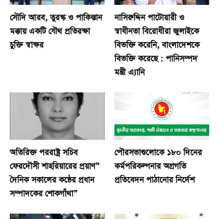
সৌদি আরব, তুরস্ক ও পাকিস্তান
নাসিরুদ্দিন পাটোয়ারী ও
মক্কায় একটি যৌথ প্রতিরক্ষা
স্বাধীনতা বিরোধীরা জুলাইকে
চুক্তি স্বাক্ষর
বিভক্তি করেনি, বাংলাদেশকে
বিভক্তি করেছে : পানিসম্পদ
মন্ত্রী এ্যানি
অতিরিক্ত পররাষ্ট্র সচিব
পৌরসভাগুলোকে ১৮০ দিনের
ফেরদৌসী শাহরিয়ারের প্রয়াণ”
কর্মপরিকল্পনার অগ্রগতি
দৈনিক সকালের কন্ঠের প্রধান
প্রতিবেদন পাঠানোর নির্দেশ
সম্পাদকের শোকগাঁথা”