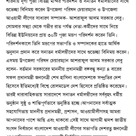
শারদীয় দূর্গা পুজা বিভিন্ন মন্দির পরিদর্শন ও সনাতন ধর্মালম্বীদের সাথে
শুভেচ্ছা বিনিময় করেন উপজেলা পরিষদ চেয়ারম্যান ও উপজেলা
আওয়ামী লীগের সাধারণ সম্পাদক- আশরাফুল আলম সরকার লেবু।
সোমবার সন্ধ্যা থেকে গভীর রাত পর্যন্ত নেতা-কর্মীদের সাথে নিয়ে
বিভিন্ন ইউনিয়নের প্রায় ৩০টি পূজা মন্ডপ পরিদর্শন করেন তিনি।
পরিদর্শনকালে তিনি মন্ডপের সভাপতি ও সম্পাদকের হাতে আর্থিক
অনুদান প্রদান করে সনাতন ধর্মালম্বীদের সাথে শুভেচ্ছা বিনিময় করেন।
এসময় উপজেলা পরিষদ চেয়ারম্যান আশরাফুল আলম সরকার লেবু
বলেন- বর্তমান সরকারের মাননীয় প্রধানমন্ত্রী বঙ্গবন্ধু কন্যা ৪ বারের
সফল প্রধানমন্ত্রী জননেত্রী শেখ হাসিনা বাংলাদেশকে সম্প্রতির দেশ
হিসেবে ইতিমধ্যেই বিশ্বে রোলমডেল দেশ হিসেবে প্রতিষ্ঠিত করেছেন।
তারই ধারাবাহিকতায় সারাদেশে সনাতন ধর্মালম্বীদের সর্ববৃহৎ ধর্মীয়
অনুষ্ঠান সুষ্ঠু ও শান্তিপূর্ণভাবে অনুষ্ঠিত হচ্ছে। আপনাদের সর্বাত্মক
সহযোগিতায় মাননীয় প্রধানমন্ত্রী, প্রশাসন, আওয়ামীলীগসহ আমরা
আপনাদের পাশে আছি এবং থাকবো। সেই সাথে আগামী দ্বাদশ জাতীয়
সংসদ নির্বাচনে বাংলাদেশ আওয়ামী লীগের সভাপতি দেশরত্ন জননেত্রী