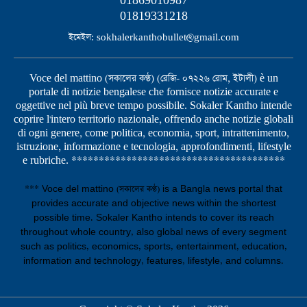
01869010987
01819331218
ইমেইল: sokhalerkanthobullet@gmail.com
Voce del mattino (সকালের কণ্ঠ) (রেজি- ০৭২২৬ রোম, ইটালী) è un
portale di notizie bengalese che fornisce notizie accurate e
oggettive nel più breve tempo possibile. Sokaler Kantho intende
coprire l'intero territorio nazionale, offrendo anche notizie globali
di ogni genere, come politica, economia, sport, intrattenimento,
istruzione, informazione e tecnologia, approfondimenti, lifestyle
e rubriche. ***************************************
*** Voce del mattino (সকালের কণ্ঠ) is a Bangla news portal that
provides accurate and objective news within the shortest
possible time. Sokaler Kantho intends to cover its reach
throughout whole country, also global news of every segment
such as politics, economics, sports, entertainment, education,
information and technology, features, lifestyle, and columns.