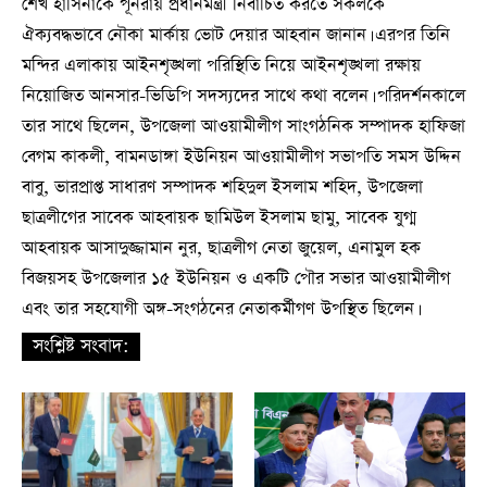
শেখ হাসিনাকে পূনরায় প্রধানমন্ত্রী নির্বাচিত করতে সকলকে
ঐক্যবদ্ধভাবে নৌকা মার্কায় ভোট দেয়ার আহবান জানান। এরপর তিনি
মন্দির এলাকায় আইনশৃঙ্খলা পরিস্থিতি নিয়ে আইনশৃঙ্খলা রক্ষায়
নিয়োজিত আনসার-ভিডিপি সদস্যদের সাথে কথা বলেন। পরিদর্শনকালে
তার সাথে ছিলেন, উপজেলা আওয়ামীলীগ সাংগঠনিক সম্পাদক হাফিজা
বেগম কাকলী, বামনডাঙ্গা ইউনিয়ন আওয়ামীলীগ সভাপতি সমস উদ্দিন
বাবু, ভারপ্রাপ্ত সাধারণ সম্পাদক শহিদুল ইসলাম শহিদ, উপজেলা
ছাত্রলীগের সাবেক আহবায়ক ছামিউল ইসলাম ছামু, সাবেক যুগ্ম
আহবায়ক আসাদুজ্জামান নুর, ছাত্রলীগ নেতা জুয়েল, এনামুল হক
বিজয়সহ উপজেলার ১৫ ইউনিয়ন ও একটি পৌর সভার আওয়ামীলীগ
এবং তার সহযোগী অঙ্গ-সংগঠনের নেতাকর্মীগণ উপস্থিত ছিলেন।
সংশ্লিষ্ট সংবাদ: