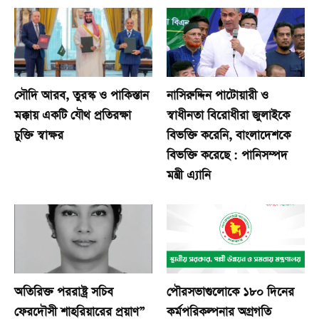
সৌদি আরব, তুরস্ক ও পাকিস্তান
নাসিরুদ্দিন পাটোয়ারী ও
মক্কায় একটি যৌথ প্রতিরক্ষা
স্বাধীনতা বিরোধীরা জুলাইকে
চুক্তি স্বাক্ষর
বিভক্তি করেনি, বাংলাদেশকে
বিভক্তি করেছে : পানিসম্পদ
মন্ত্রী এ্যানি
অতিরিক্ত পররাষ্ট্র সচিব
পৌরসভাগুলোকে ১৮০ দিনের
ফেরদৌসী শাহরিয়ারের প্রয়াণ”
কর্মপরিকল্পনার অগ্রগতি