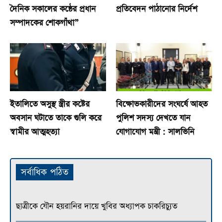
দৈনিক সকালের কন্ঠের প্রধান
প্রতিবেদন পাঠানোর নির্দেশ
সম্পাদকের শোকগাঁথা”
ইতালিতে অসুস্থ স্ত্রীর কষ্টের
বিক্ষোভকারীদের সংঘর্ষে আহত
অবসান ঘটাতে তাকে গুলি করে
পুলিশ সদস্য দেখতে যান
স্বামীর আত্মহত্যা
যোগাযোগ মন্ত্রী : সালভিনি
সর্বাধিক পঠিত
ছাত্রীকে যৌন হয়রানির দায়ে খুবির অধ্যাপক চাকরিচ্যুত