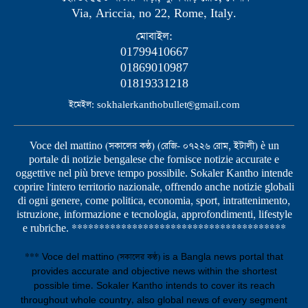
Via, Ariccia, no 22, Rome, Italy.
মোবাইল:
01799410667
01869010987
01819331218
ইমেইল: sokhalerkanthobullet@gmail.com
Voce del mattino (সকালের কণ্ঠ) (রেজি- ০৭২২৬ রোম, ইটালী) è un
portale di notizie bengalese che fornisce notizie accurate e
oggettive nel più breve tempo possibile. Sokaler Kantho intende
coprire l'intero territorio nazionale, offrendo anche notizie globali
di ogni genere, come politica, economia, sport, intrattenimento,
istruzione, informazione e tecnologia, approfondimenti, lifestyle
e rubriche. ***************************************
*** Voce del mattino (সকালের কণ্ঠ) is a Bangla news portal that
provides accurate and objective news within the shortest
possible time. Sokaler Kantho intends to cover its reach
throughout whole country, also global news of every segment