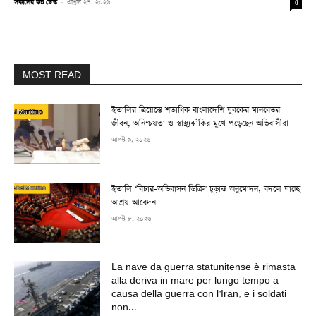
সকালের কন্ঠ ডেস্ক
-
এপ্রিল ২৭, ২০২৬
0
MOST READ
ইতালির ত্রিয়েস্তে শতাধিক বাংলাদেশি যুবকের মানবেতর
জীবন, অনিশ্চয়তা ও স্বাস্থ্যঝাঁকির মুখে পড়েছেন অভিবাসীরা
আগস্ট ৯, ২০২৬
ইতালি ‘বিচার-অভিবাসন ডিক্রি’ চূড়ান্ত অনুমোদন, বদলে যাচ্ছে
আশ্রয় আবেদন
আগস্ট ৮, ২০২৬
La nave da guerra statunitense è rimasta
alla deriva in mare per lungo tempo a
causa della guerra con l’Iran, e i soldati
non...