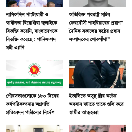
নাসিরুদ্দিন পাটোয়ারী ও
অতিরিক্ত পররাষ্ট্র সচিব
স্বাধীনতা বিরোধীরা জুলাইকে
ফেরদৌসী শাহরিয়ারের প্রয়াণ”
বিভক্তি করেনি, বাংলাদেশকে
দৈনিক সকালের কন্ঠের প্রধান
বিভক্তি করেছে : পানিসম্পদ
সম্পাদকের শোকগাঁথা”
মন্ত্রী এ্যানি
পৌরসভাগুলোকে ১৮০ দিনের
ইতালিতে অসুস্থ স্ত্রীর কষ্টের
কর্মপরিকল্পনার অগ্রগতি
অবসান ঘটাতে তাকে গুলি করে
প্রতিবেদন পাঠানোর নির্দেশ
স্বামীর আত্মহত্যা