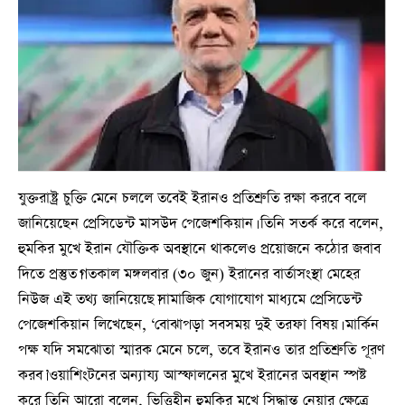
যুক্তরাষ্ট্র চুক্তি মেনে চললে তবেই ইরানও প্রতিশ্রুতি রক্ষা করবে বলে
জানিয়েছেন প্রেসিডেন্ট মাসউদ পেজেশকিয়ান। তিনি সতর্ক করে বলেন,
হুমকির মুখে ইরান যৌক্তিক অবস্থানে থাকলেও প্রয়োজনে কঠোর জবাব
দিতে প্রস্তুত।গতকাল মঙ্গলবার (৩০ জুন) ইরানের বার্তাসংস্থা মেহের
নিউজ এই তথ্য জানিয়েছে।সামাজিক যোগাযোগ মাধ্যমে প্রেসিডেন্ট
পেজেশকিয়ান লিখেছেন, ‘বোঝাপড়া সবসময় দুই তরফা বিষয়। মার্কিন
পক্ষ যদি সমঝোতা স্মারক মেনে চলে, তবে ইরানও তার প্রতিশ্রুতি পূরণ
করব।’ওয়াশিংটনের অন্যায্য আস্ফালনের মুখে ইরানের অবস্থান স্পষ্ট
করে তিনি আরো বলেন, ভিত্তিহীন হুমকির মুখে সিদ্ধান্ত নেয়ার ক্ষেত্রে