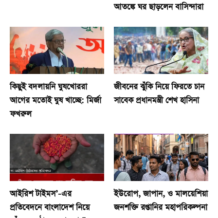
আতঙ্কে ঘর ছাড়লেন বাসিন্দারা
কিছুই বদলায়নি ঘুষখোররা
জীবনের ঝুঁকি নিয়ে ফিরতে চান
আগের মতোই ঘুষ খাচ্ছে: মির্জা
সাবেক প্রধানমন্ত্রী শেখ হাসিনা
ফখরুল
আইরিশ টাইমস’-এর
ইউরোপ, জাপান, ও মালয়েশিয়া
প্রতিবেদনে বাংলাদেশ নিয়ে
জনশক্তি রপ্তানির মহাপরিকল্পনা