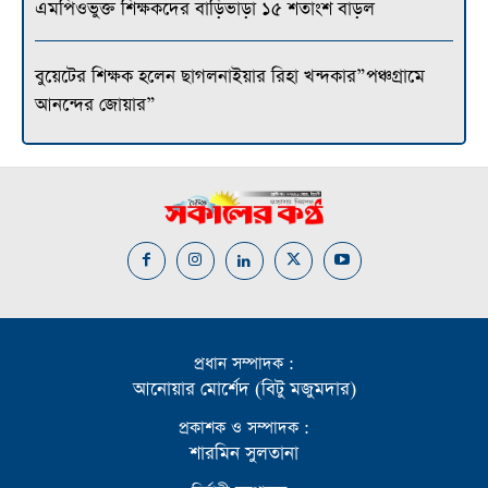
এমপিওভুক্ত শিক্ষকদের বাড়িভাড়া ১৫ শতাংশ বাড়ল
বুয়েটের শিক্ষক হলেন ছাগলনাইয়ার রিহা খন্দকার”পঞ্চগ্রামে
আনন্দের জোয়ার”
প্রধান সম্পাদক :
আনোয়ার মোর্শেদ (বিটু মজুমদার)
প্রকাশক ও সম্পাদক :
শারমিন সুলতানা