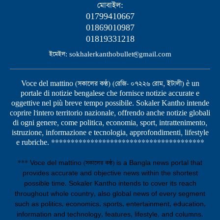
মোবাইল:
01799410667
01869010987
01819331218
ইমেইল: sokhalerkanthobullet@gmail.com
Voce del mattino (সকালের কণ্ঠ) (রেজি- ০৭২২৬ রোম, ইটালী) è un
portale di notizie bengalese che fornisce notizie accurate e
oggettive nel più breve tempo possibile. Sokaler Kantho intende
coprire l'intero territorio nazionale, offrendo anche notizie globali
di ogni genere, come politica, economia, sport, intrattenimento,
istruzione, informazione e tecnologia, approfondimenti, lifestyle
e rubriche. ***************************************
*** Voce del mattino (সকালের কণ্ঠ) is a Bangla news portal that
provides accurate and objective news within the shortest
possible time. Sokaler Kantho intends to cover its reach
throughout whole country, also global news of every segment
such as politics, economics, sports, entertainment, education,
information and technology, features, lifestyle, and columns.