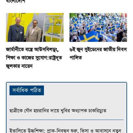
বাংলাদেশি
জার্মানীতে বস্ত্রে আউসবিলডুং,
৬ই জুন সুইডেনের জাতীয় দিবস
শিক্ষা ও কাজের সুযোগ:রাষ্ট্রদূত
পালিত
জুলকার নায়েন
সর্বাধিক পঠিত
ছাত্রীকে যৌন হয়রানির দায়ে খুবির অধ্যাপক চাকরিচ্যুত
ইতালিতে উচ্চশিক্ষা: প্রাক-নিবন্ধন শুরু, ভিসা ও আবাসনে নতুন