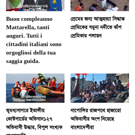
Buon compleanno
প্রেমের জন্য আত্মহত্যা সিদ্ধান্ত
Mattarella, tanti
প্রেমিকের যমুনা নদীতে ঝাঁপ
auguri. Tutti i
প্রেমিকার পলায়ন
cittadini italiani sono
orgogliosi della tua
saggia guida.
ভূমধ্যসাগরে ইতালীয়
নাপোলির রাজপথে হাজারো
কোস্টগার্ডের অভিযান১২৭
অভিবাসীর অংশ নিয়েছে
অভিবাসী উদ্ধার, বিপুল সংখ্যক
বাংলাদেশীরা