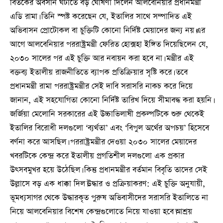
বিতর্কের অবসান ঘটাতে বড় ঘোষণা দিলেন আলবেনিয়ার প্রধানমন্ত্রী
এডি রামা। তিনি স্পষ্ট করেছেন যে, ইতালির সাথে সম্পাদিত এই
অভিবাসন প্রোটোকল বা চুক্তিটি কোনো নির্দিষ্ট মেয়াদের জন্য নয়।এর
আগে আলবেনিয়ার পররাষ্ট্রমন্ত্রী ফেরিত হোক্সহা ইঙ্গিত দিয়েছিলেন যে,
২০৩০ সালের পর এই চুক্তি আর নবায়ন করা হবে না। মন্ত্রীর এই
বক্তব্য ইতালীয় রাজনীতিতে ব্যাপক প্রতিক্রিয়ার সৃষ্টি করে। তবে
প্রধানমন্ত্রী রামা পররাষ্ট্রমন্ত্রীর সেই দাবি সরাসরি নাকচ করে দিয়ে
জানান, এই সহযোগিতা কোনো নির্দিষ্ট তারিখ দিয়ে সীমাবদ্ধ করা হয়নি।
জর্জিয়া মেলোনি সরকারের এই উচ্চাভিলাষী প্রকল্পটিকে শুরু থেকেই
ইতালির বিরোধী দলগুলো ‘ব্যর্থতা’ এবং ‘বিপুল অর্থের অপচয়’ হিসেবে
বর্ণনা করে আসছিল। পররাষ্ট্রমন্ত্রীর দেওয়া ২০৩০ সালের মেয়াদের
খবরটিকে কেন্দ্র করে ইতালীয় প্রগতিশীল দলগুলো এক প্রকার
উৎসবমুখর হয়ে উঠেছিল। কিন্তু প্রধানমন্ত্রীর বর্তমান বিবৃতি তাদের সেই
উল্লাসে বড় এক ধাক্কা দিল।উদ্ধার ও প্রক্রিয়াকরণ: এই চুক্তি অনুযায়ী,
ভূমধ্যসাগর থেকে উদ্ধারকৃত পুরুষ অভিবাসীদের সরাসরি ইতালিতে না
নিয়ে আলবেনিয়ার বিশেষ কেন্দ্রগুলোতে নিয়ে যাওয়া হবে।আশ্রয়