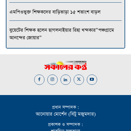
এমপিওভুক্ত শিক্ষকদের বাড়িভাড়া ১৫ শতাংশ বাড়ল
বুয়েটের শিক্ষক হলেন ছাগলনাইয়ার রিহা খন্দকার”পঞ্চগ্রামে
আনন্দের জোয়ার”
প্রধান সম্পাদক :
আনোয়ার মোর্শেদ (বিটু মজুমদার)
প্রকাশক ও সম্পাদক :