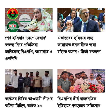
শেখ হাসিনার ‘দেশে ফেরার’
একাত্তরের ভূমিকার জন্য
বক্তব্য নিয়ে প্রতিক্রিয়া
জামায়াত ইসলামীকে ক্ষমা
জানিয়েছে বিএনপি, জামায়াত ও
চাইতে বলেন : মীর্জা ফকরুল
এনসিপি
কার্যক্রম নিষিদ্ধ আওয়ামী লীগের
বিএনপির দীর্ঘ রাজনৈতিক
ঝটিকা মিছিল, আটক ১০
ইতিহাসে গনহত্যার অভিযোগ