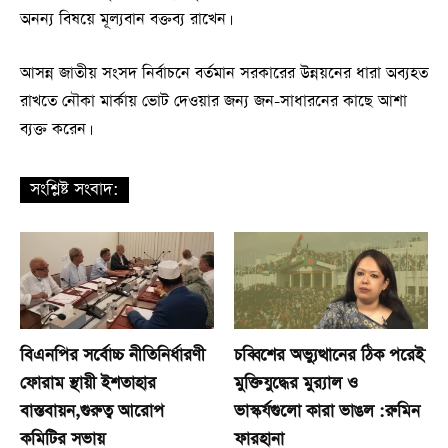
অনন্য বিষয়ে মূল্যবান বক্তব্য রাখেন।
আসন্ন জাতীয় সংসদ নির্বাচনে বর্তমান সরকারের উন্নয়নের ধারা অব্যহত
রাখতে নৌকা মার্কায় ভোট দেওয়ার জন্য জন-সাধারনের কাছে আশা
ব্যক্ত করেন।
সংশ্লিষ্ট সংবাদ:
বিএনপির সর্বোচ্চ নীতিনির্ধারণী
চব্বিশের অভ্যুত্থানের ঠিক পরেই
ফোরাম স্থায়ী ইশতাহার
মুক্তিযুদ্ধের মুর‍্যাল ও
বাস্তবায়ন,গুরুত্ব আরোপ
ভাস্কর্যগুলো কারা ভাঙল :রুমিন
কমিটির সভায়
ফারহানা