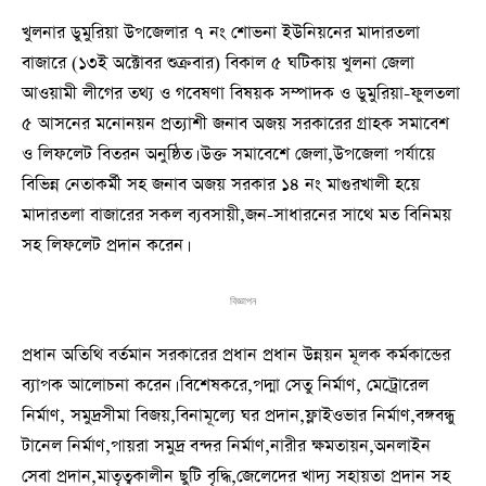
খুলনার ডুমুরিয়া উপজেলার ৭ নং শোভনা ইউনিয়নের মাদারতলা
বাজারে (১৩ই অক্টোবর শুক্রবার) বিকাল ৫ ঘটিকায় খুলনা জেলা
আওয়ামী লীগের তথ্য ও গবেষণা বিষয়ক সম্পাদক ও ডুমুরিয়া-ফুলতলা
৫ আসনের মনোনয়ন প্রত্যাশী জনাব অজয় সরকারের গ্রাহক সমাবেশ
ও লিফলেট বিতরন অনুষ্ঠিত। উক্ত সমাবেশে জেলা,উপজেলা পর্যায়ে
বিভিন্ন নেতাকর্মী সহ জনাব অজয় সরকার ১৪ নং মাগুরখালী হয়ে
মাদারতলা বাজারের সকল ব্যবসায়ী,জন-সাধারনের সাথে মত বিনিময়
সহ লিফলেট প্রদান করেন।
বিজ্ঞাপন
প্রধান অতিথি বর্তমান সরকারের প্রধান প্রধান উন্নয়ন মূলক কর্মকান্ডের
ব্যাপক আলোচনা করেন। বিশেষকরে,পদ্মা সেতু নির্মাণ, মেট্রোরেল
নির্মাণ, সমুদ্রসীমা বিজয়,বিনামূল্যে ঘর প্রদান,ফ্লাইওভার নির্মাণ,বঙ্গবন্ধু
টানেল নির্মাণ,পায়রা সমুদ্র বন্দর নির্মাণ,নারীর ক্ষমতায়ন,অনলাইন
সেবা প্রদান,মাতৃত্বকালীন ছুটি বৃদ্ধি,জেলেদের খাদ্য সহায়তা প্রদান সহ