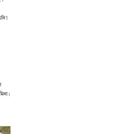
নি।’
ল
িনা।