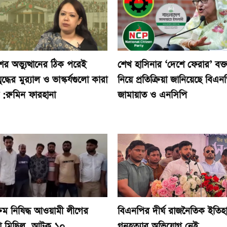
শের অভ্যুত্থানের ঠিক পরেই
শেখ হাসিনার ‘দেশে ফেরার’ বক্ত
যুদ্ধের মুর‍্যাল ও ভাস্কর্যগুলো কারা
নিয়ে প্রতিক্রিয়া জানিয়েছে বিএন
 :রুমিন ফারহানা
জামায়াত ও এনসিপি
ক্রম নিষিদ্ধ আওয়ামী লীগের
বিএনপির দীর্ঘ রাজনৈতিক ইতিহ
া মিছিল, আটক ১০
গনহত্যার অভিযোগ নেই,