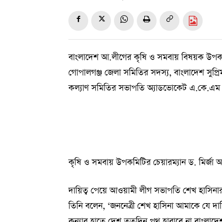
বাংলাদেশ আ.লীগের কৃষি ও সমবায় বিষয়ক উপকমিট
গোপালগঞ্জ জেলা সমিতির সদস্য, বাংলাদেশ সুপ্রিম
কল্যাণ সমিতির সভাপতি অ্যাডভোকেট এ.কে.এম দ
কৃষি ও সমবায় উপকমিটির চেয়ারম্যান ড. মির্জা আব
দায়িত্ব পেয়ে আওয়ামী লীগ সভাপতি শেখ হাসিনার 
তিনি বলেন, ‘জননেত্রী শেখ হাসিনা আমাকে যে দায়ি
কন্যার হাতে দেশ ততদিন পথ হারাবে না বাংলাদেশ।