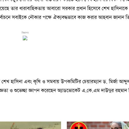
য়ন হয়েছে তার ধারাবাহিকতায় আবারো সরকার প্রধান হিসেবে শেখ হাসিনাকে
বাচনে সবাইকে নৌকার পক্ষে ঐক্যবদ্ধভাবে কাজ করার আহবান জানান তি
বিজ্ঞাপন
ত্রী শেখ হাসিনা এবং কৃষি ও সমবায় উপকমিটির চেয়ারম্যান ড. মির্জা আব্দু
জ্ঞতা ও শুভেচ্ছা জ্ঞাপন করেছেন অ্যাডভোকেট এ.কে.এম দাউদুর রহমান ম