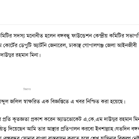
ির সদস্য মনোনীত হলেন বঙ্গবন্ধু ফাউন্ডেশন কেন্দ্রীয় কমিটির সভাপ
 কোর্টের ডেপুটি অ্যার্টনি জেনারেল, ঢাকাস্থ গোপালগঞ্জ জেলা আইনজীবী
াউদুর রহমান মিনা।
বিজ্ঞাপন
্দুল জলিল স্বাক্ষরিত এক বিজ্ঞপ্তিতে এ খবর নিশ্চিত করা হয়েছে।
প্রতি কৃতজ্ঞতা প্রকাশ করেন অ্যাডভোকেট এ.কে.এম দাউদুর রহমান মিন
ত্ব দিয়েছেন আমি তার আস্থার প্রতিপালন করবো ইনশাল্লাহ। যতদিন বঙ্গবন
 বঙ্গবন্ধুর সোনার বাংলা বাস্তবায়ন করতে হলে শেখ হাসিনার বিকল্প নেই