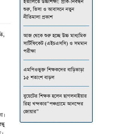
ইতালিতে উচ্চশিক্ষা: প্রাক-নিবন্ধন
শুরু, ভিসা ও আবাসনে নতুন
নীতিমালা প্রকাশ
তি,
আজ থেকে শুরু হচ্ছে উচ্চ মাধ্যমিক
সার্টিফিকেট (এইচএসসি) ও সমমান
পরীক্ষা
এমপিওভুক্ত শিক্ষকদের বাড়িভাড়া
১৫ শতাংশ বাড়ল
বুয়েটের শিক্ষক হলেন ছাগলনাইয়ার
রিহা খন্দকার”পঞ্চগ্রামে আনন্দের
জোয়ার”
া।
্ধু
।