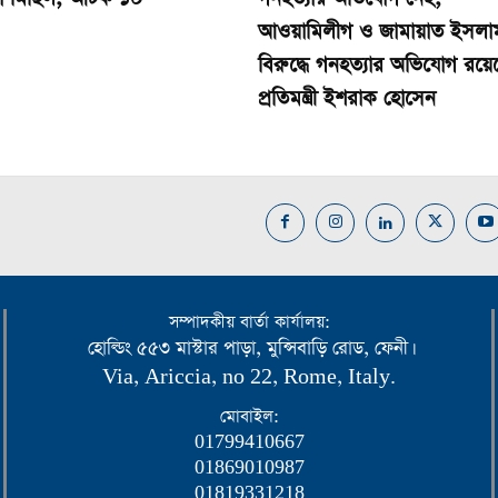
আওয়ামিলীগ ও জামায়াত ইসলা
বিরুদ্ধে গনহত্যার অভিযোগ রয়ে
প্রতিমন্ত্রী ইশরাক হোসেন
সম্পাদকীয় বার্তা কার্যালয়:
হোল্ডিং ৫৫৩ মাস্টার পাড়া, মুন্সিবাড়ি রোড, ফেনী।
Via, Ariccia, no 22, Rome, Italy.
মোবাইল:
01799410667
01869010987
01819331218