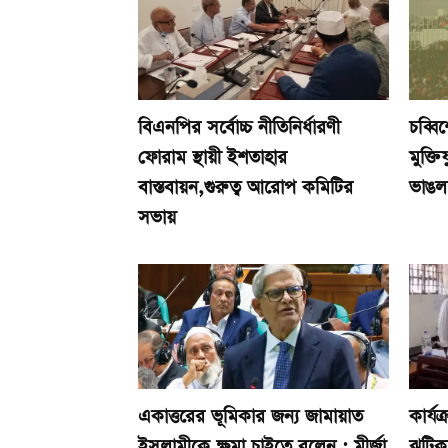
বিএনপির সর্বোচ্চ নীতিনির্ধারণী
চব্বি
ফোরাম স্থায়ী ইশতাহার
মুক্তি
বাস্তবায়ন,গুরুত্ব আরোপ কমিটির
ভাঙল
সভায়
একাত্তরের ভূমিকার জন্য জামায়াত
কার্য
ইসলামীকে ক্ষমা চাইতে বলেন : মীর্জা
ঝটিক