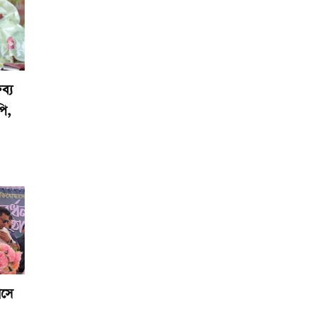
ব্য
পি,
াসে