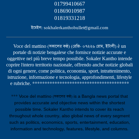
01799410667
01869010987
01819331218
ইমেইল: sokhalerkanthobullet@gmail.com
Voce del mattino (সকালের কণ্ঠ) (রেজি- ০৭২২৬ রোম, ইটালী) è un
portale di notizie bengalese che fornisce notizie accurate e
oggettive nel più breve tempo possibile. Sokaler Kantho intende
coprire l'intero territorio nazionale, offrendo anche notizie globali
di ogni genere, come politica, economia, sport, intrattenimento,
istruzione, informazione e tecnologia, approfondimenti, lifestyle
e rubriche. ***************************************
*** Voce del mattino (সকালের কণ্ঠ) is a Bangla news portal that
provides accurate and objective news within the shortest
possible time. Sokaler Kantho intends to cover its reach
throughout whole country, also global news of every segment
such as politics, economics, sports, entertainment, education,
information and technology, features, lifestyle, and columns.