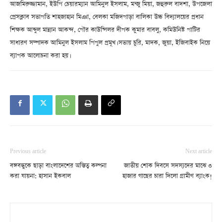
আজমিরুজ্জামান, ইউপি চেয়ারম্যান আমিনুল ইসলাম, মন্জু মিয়া, জহুরুল বাদশা, উপজেলা
প্রেসক্লাব সভাপতি শাহজাহান মিঞা, বেলকা মজিদপাড়া বালিকা উচ্চ বিদ্যালয়ের প্রধান
শিক্ষক আব্দুল মান্নান আকন্দ, পৌর কাউন্সিলর দীপক কুমার বাবলু, কমিউনিষ্ট পাটির
সাধারণ সম্পাদক আমিনুল ইসলাম পিপুল প্রমূখ। সভায় চুরি, মাদক, জুয়া, ইজিবাইক নিয়ে
ব্যাপক আলোচনা করা হয়।
Previous article
Next article
বঙ্গবন্ধুকে ছাড়া বাংলাদেশের অস্তিত্ব কল্পনা
জাতীয় শোক দিবসে সদস্যদের মাঝে ৩
করা যায়না: হাসান ইকবাল
হাজার গাছের চারা দিলো গ্রামীণ ব্যাংক!