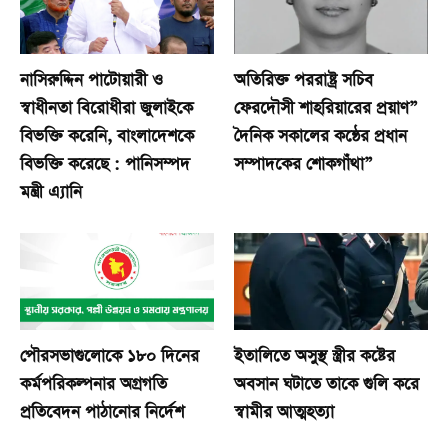
নাসিরুদ্দিন পাটোয়ারী ও
অতিরিক্ত পররাষ্ট্র সচিব
স্বাধীনতা বিরোধীরা জুলাইকে
ফেরদৌসী শাহরিয়ারের প্রয়াণ”
বিভক্তি করেনি, বাংলাদেশকে
দৈনিক সকালের কন্ঠের প্রধান
বিভক্তি করেছে : পানিসম্পদ
সম্পাদকের শোকগাঁথা”
মন্ত্রী এ্যানি
পৌরসভাগুলোকে ১৮০ দিনের
ইতালিতে অসুস্থ স্ত্রীর কষ্টের
কর্মপরিকল্পনার অগ্রগতি
অবসান ঘটাতে তাকে গুলি করে
প্রতিবেদন পাঠানোর নির্দেশ
স্বামীর আত্মহত্যা