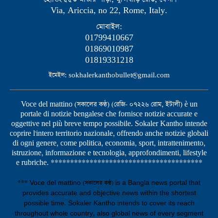
Via, Ariccia, no 22, Rome, Italy.
মোবাইল:
01799410667
01869010987
01819331218
ইমেইল: sokhalerkanthobullet@gmail.com
Voce del mattino (সকালের কণ্ঠ) (রেজি- ০৭২২৬ রোম, ইটালী) è un
portale di notizie bengalese che fornisce notizie accurate e
oggettive nel più breve tempo possibile. Sokaler Kantho intende
coprire l'intero territorio nazionale, offrendo anche notizie globali
di ogni genere, come politica, economia, sport, intrattenimento,
istruzione, informazione e tecnologia, approfondimenti, lifestyle
e rubriche. ***************************************
*** Voce del mattino (সকালের কণ্ঠ) is a Bangla news portal that
provides accurate and objective news within the shortest
possible time. Sokaler Kantho intends to cover its reach
throughout whole country, also global news of every segment