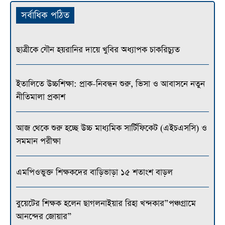
সর্বাধিক পঠিত
ছাত্রীকে যৌন হয়রানির দায়ে খুবির অধ্যাপক চাকরিচ্যুত
ইতালিতে উচ্চশিক্ষা: প্রাক-নিবন্ধন শুরু, ভিসা ও আবাসনে নতুন
নীতিমালা প্রকাশ
আজ থেকে শুরু হচ্ছে উচ্চ মাধ্যমিক সার্টিফিকেট (এইচএসসি) ও
সমমান পরীক্ষা
এমপিওভুক্ত শিক্ষকদের বাড়িভাড়া ১৫ শতাংশ বাড়ল
বুয়েটের শিক্ষক হলেন ছাগলনাইয়ার রিহা খন্দকার”পঞ্চগ্রামে
আনন্দের জোয়ার”