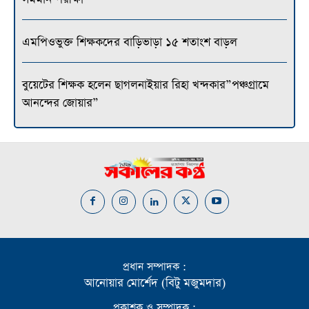
এমপিওভুক্ত শিক্ষকদের বাড়িভাড়া ১৫ শতাংশ বাড়ল
বুয়েটের শিক্ষক হলেন ছাগলনাইয়ার রিহা খন্দকার”পঞ্চগ্রামে
আনন্দের জোয়ার”
প্রধান সম্পাদক :
আনোয়ার মোর্শেদ (বিটু মজুমদার)
প্রকাশক ও সম্পাদক :