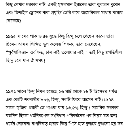
কিছু শেখার দরকার নাই। একই মুসলমান ইরানের তারা কুরআন বুঝেন
এবং মিশাইল ড্রোনের বাবা প্রযুক্তি তৈরি করে আমেরিকার মাথায় ঘামায়
ফেলেছে!
১৯৬৫ সালের পাক ভারত যুদ্ধে কিছু হিন্দু চলে গেছেন কারন তারা
ছিলেন আসল শিক্ষিত স্কুল কলেজ শিক্ষক, তারা দেখেছেন,
“পূর্বপাকিস্তান অরক্ষিত, ঢাল নাই তলোয়ার নাই ” তাই কিছু প্রগতিশীল
হিন্দু চলে যান ঐ সময়!
১৯৭১ সালে হিন্দু নিধন হয়েছে ২৬ মার্চ থেকে ১৬ ই ডিসেম্বর পর্যন্ত!
এক কোটি শরনার্থীর ৮০% হিন্দু, সবাই ফিরে আসেন নাই। ১৯৭৪
সালে ‘মুজিব’ শুমারী তে পাওয়া যায় ১৩.৫% হিন্দু ! সামরিক সরকার
যতদিন ছিলো ধর্মনিরপেক্ষ সংবিধান পরিবর্তনের পর নিয়ম মত অন্য
ধর্মের লোকেরা নাগরিকত্ব হারায় কিন্তু পিঠে হাত বুলায়ে বুঝানো হয় সব