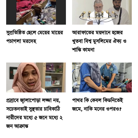
সুপ্রতিষ্ঠিত ছেলে মেয়ের মায়ের
আরাফাতের ময়দানে হজের
পচাগলা মরদেহ
খুতবা বিশ্ব মুসলিমের ঐক্য ও
শান্তি কামনা
প্রস্রাবে জ্বালাপোড়া লজ্জা নয়,
পাথর কি কেবল কিডনিতেই
সচেতনতাই সুস্থতার চাবিকাঠি
জমে, নাকি মনের ওপরও?
নারীদের মধ্যে ৫ জনে মধ্যে ২
জন আক্রান্ত