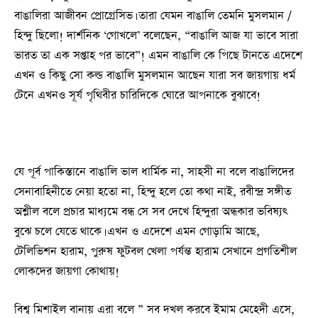
বাঙালিরা আজীবন প্রোগ্রেসিভ। তারা যেমন বাঙালি তেমনি মুসলমান /
হিন্দু ছিলো! দার্শনিক ‘গোখলে’ বলেছেন, “বাঙালি আজ যা ভাবে সারা
ভারত তা এক সপ্তাহ পর ভাবে”! এমন বাঙালি কে পিছে টানতে এদেশে
এখন ও কিছু সো কল্ড বাঙালি মুসলমান আছেন যারা সব জায়গায় ধর্ম
টেনে এখনও সূর্য পৃথিবীর চারিদিকে ঘোরে আপনাকে বুঝাবে!
যে পূর্ব পাকিস্তানে বাঙালি ভাল ধার্মিক না, সাহসী না বলে বাঙালিদের
সেনাবাহিনীতে নেয়া হতো না, হিন্দু হলে তো কথা নাই, রবীন্দ্র সঙ্গীত
অশ্লীল বলে প্রচার মাধ্যমে বন্ধ সে সব দেখে হিন্দুরা অন্ধকার ভবিষ্যৎ
বুঝে চলে যেতে থাকে। এখন ও এদেশে এমন গোড়ামি আছে,
টেলিভিশন হারাম, পুরুষ ফুটবল খেলা পর্যন্ত হারাম সেখানে প্রগতিশীল
লোকদের জায়গা কোথায়!
বিশ্ব মিশাইল বানায় এরা বলে ” সব দখল করবে ইমাম মেহেদী এসে,