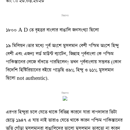
তাং ঃ ২৩.০৬.২০২৩
বিজ্ঞাপন
১৮০০ A D তে বৃহত্তর বাংলার বাঙালি জনসংখ্যা ছিলো
১৯ মিলিয়ন। তার মধ্যে পূর্ব অংশে মুসলমান বেশী পশ্চিম অংশে হিন্দু
বেশী এবং এজন্য লর্ড মাউন্ট ব্যাটেন, জিন্নাহ পূর্ববাংলা কে পশ্চিম
পাকিস্তানের লেজে বাঁধতে পারছিলেন! তখন পূর্ববাংলায় সম্ভবত (কোন
বিদেশি হিস্টিরিয়ানের বইয়ে পড়েছি ৩৯% হিন্দু ও ৬১% মুসলমান
ছিলো not authentic).
বিজ্ঞাপন
এরপর হিন্দুরা চলে যেতে থাকে বিভিন্ন কারনে যারা বাপদাদার ভিটা
ছেড়ে ১৯৪৭ এ যায় নাই তারাও যেতে থাকে কারন পশ্চিম পাকিস্তানের
অতি গোঁড়া মুসলমানরা বাঙালিদের ভালো মুসলমান ভাবতো না কারন