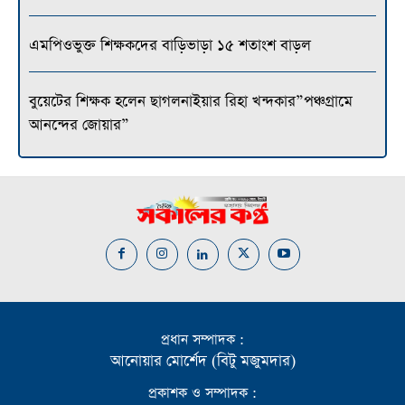
এমপিওভুক্ত শিক্ষকদের বাড়িভাড়া ১৫ শতাংশ বাড়ল
বুয়েটের শিক্ষক হলেন ছাগলনাইয়ার রিহা খন্দকার”পঞ্চগ্রামে
আনন্দের জোয়ার”
প্রধান সম্পাদক :
আনোয়ার মোর্শেদ (বিটু মজুমদার)
প্রকাশক ও সম্পাদক :