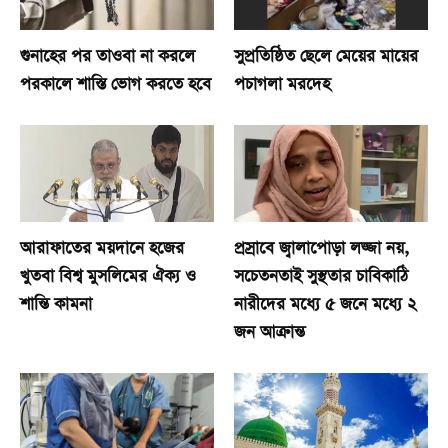
গুনাহের পর তাওবা না করলে
সুপ্রতিষ্ঠিত ছেলে মেয়ের মায়ের
পরকালে শাস্তি ভোগ করতে হবে
পচাগলা মরদেহ
আরাফাতের ময়দানে হজের
প্রস্রাবে জ্বালাপোড়া লজ্জা নয়,
খুতবা বিশ্ব মুসলিমের ঐক্য ও
সচেতনতাই সুস্থতার চাবিকাঠি
শান্তি কামনা
নারীদের মধ্যে ৫ জনে মধ্যে ২
জন আক্রান্ত