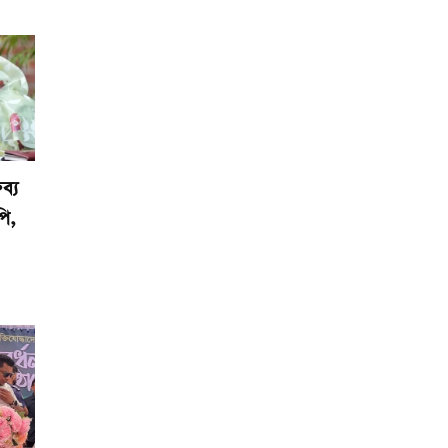
ব্য
পি,