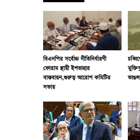
বিএনপির সর্বোচ্চ নীতিনির্ধারণী
চব্বি
ফোরাম স্থায়ী ইশতাহার
মুক্তি
বাস্তবায়ন,গুরুত্ব আরোপ কমিটির
ভাঙল
সভায়