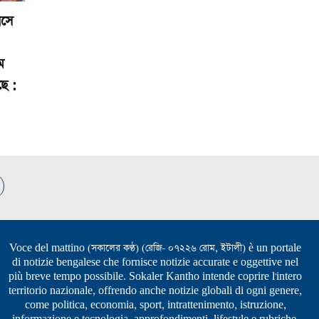
াসে
ম
ছে :
Voce del mattino (সকালের কণ্ঠ) (রেজি- ০৭২২৬ রোম, ইটালী) è un portale
di notizie bengalese che fornisce notizie accurate e oggettive nel
più breve tempo possibile. Sokaler Kantho intende coprire l'intero
territorio nazionale, offrendo anche notizie globali di ogni genere,
come politica, economia, sport, intrattenimento, istruzione,