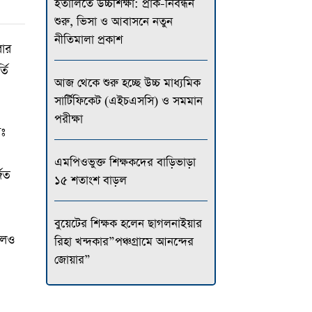
ইতালিতে উচ্চশিক্ষা: প্রাক-নিবন্ধন
শুরু, ভিসা ও আবাসনে নতুন
নীতিমালা প্রকাশ
রার
তি
আজ থেকে শুরু হচ্ছে উচ্চ মাধ্যমিক
সার্টিফিকেট (এইচএসসি) ও সমমান
পরীক্ষা
োঃ
এমপিওভুক্ত শিক্ষকদের বাড়িভাড়া
জিত
১৫ শতাংশ বাড়ল
বুয়েটের শিক্ষক হলেন ছাগলনাইয়ার
বলেও
রিহা খন্দকার”পঞ্চগ্রামে আনন্দের
জোয়ার”