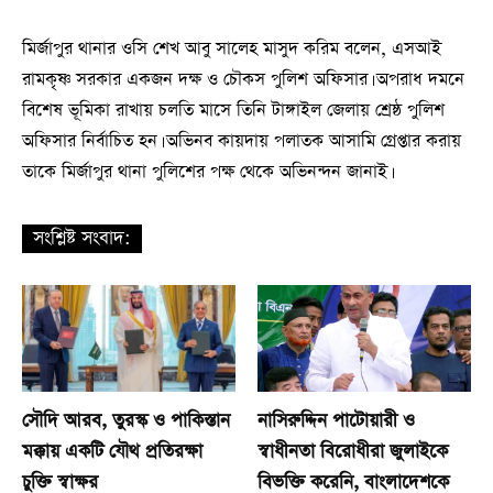
মির্জাপুর থানার ওসি শেখ আবু সালেহ মাসুদ করিম বলেন, এসআই
রামকৃষ্ণ সরকার একজন দক্ষ ও চৌকস পুলিশ অফিসার। অপরাধ দমনে
বিশেষ ভূমিকা রাখায় চলতি মাসে তিনি টাঙ্গাইল জেলায় শ্রেষ্ঠ পুলিশ
অফিসার নির্বাচিত হন। অভিনব কায়দায় পলাতক আসামি গ্রেপ্তার করায়
তাকে মির্জাপুর থানা পুলিশের পক্ষ থেকে অভিনন্দন জানাই।
সংশ্লিষ্ট সংবাদ:
সৌদি আরব, তুরস্ক ও পাকিস্তান
নাসিরুদ্দিন পাটোয়ারী ও
মক্কায় একটি যৌথ প্রতিরক্ষা
স্বাধীনতা বিরোধীরা জুলাইকে
চুক্তি স্বাক্ষর
বিভক্তি করেনি, বাংলাদেশকে