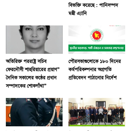
বিভক্তি করেছে : পানিসম্পদ
মন্ত্রী এ্যানি
অতিরিক্ত পররাষ্ট্র সচিব
পৌরসভাগুলোকে ১৮০ দিনের
ফেরদৌসী শাহরিয়ারের প্রয়াণ”
কর্মপরিকল্পনার অগ্রগতি
দৈনিক সকালের কন্ঠের প্রধান
প্রতিবেদন পাঠানোর নির্দেশ
সম্পাদকের শোকগাঁথা”