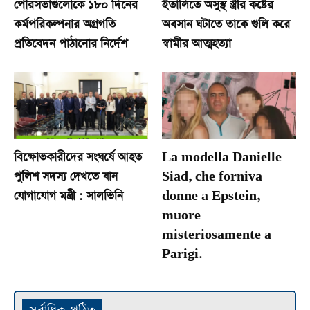
পৌরসভাগুলোকে ১৮০ দিনের
ইতালিতে অসুস্থ স্ত্রীর কষ্টের
কর্মপরিকল্পনার অগ্রগতি
অবসান ঘটাতে তাকে গুলি করে
প্রতিবেদন পাঠানোর নির্দেশ
স্বামীর আত্মহত্যা
বিক্ষোভকারীদের সংঘর্ষে আহত
La modella Danielle
পুলিশ সদস্য দেখতে যান
Siad, che forniva
যোগাযোগ মন্ত্রী : সালভিনি
donne a Epstein,
muore
misteriosamente a
Parigi.