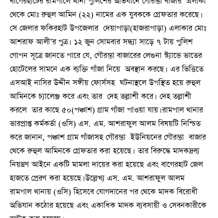
বাগেরহাটের রামপালে থানা পুলিশের অভিযানে গৌরম্ভা বাজার এলাকা
থেকে মোঃ রুহুল আমিন (২২) নামের এক যুবককে গ্রেফতার করেছে।
সে জেলার ফকিরহাট উপজেলার দেয়াপাড়া(হাজরাপাড়া) এলাকার মোঃ
আশরাফ আলী’র পুত্র। ১২ জুন সোমবার সন্ধ্যা সাড়ে ৭ টায় পুলিশ
গোপন সূত্রে জানতে পারে যে, গৌরম্ভা বাজারের লেগুনা স্ট্যান্ডে ভাতের
হোটেলের সামনে এক ব্যক্তি গাঁজা নিয়ে অবস্থান করছে। এর ভিত্তিতে
এসআই নাসির উদ্দীন সঙ্গীয় ফোর্সসহ ঘটনাস্থলে উপস্থিত হয়ে রুহুল
আমিনকে চ্যালেঞ্জ করে এবং তার দেহ তল্লাশী করে। দেহ তল্লাশী
করলে তার কাছে ৫০(পঞ্চাশ) গ্রাম গাঁজা পাওয়া যায়। রামপাল থানার
ভারপ্রাপ্ত কর্মকর্তা (ওসি) এস. এম. আশরাফুল আলম বিষয়টি নিশ্চিত
করে জানান, পঞ্চাশ গ্রাম গাঁজাসহ গৌরম্ভা ইউনিয়নের গৌরম্ভা বাজার
থেকে রুহুল আমিনকে গ্রেফতার করা হয়েছে। তার বিরুদ্ধে মাদকদ্রব্য
নিয়ন্ত্রণ আইনে একটি মামলা দায়ের করা হয়েছে এবং বাগেরহাট জেল
হাজতে প্রেরণ করা হয়েছে। উল্লেখ্য এস. এম. আশরাফুল আলম
রামপাল থানায় (ওসি) হিসেবে যোগদানের পর থেকে মাদক বিরোধী
অভিযান কঠোর হয়েছে এবং একাধিক মাদক ব্যবসায়ী ও সেবনকারীকে