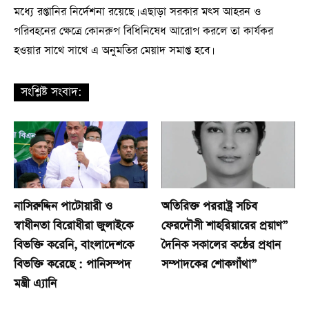
মধ্যে রপ্তানির নির্দেশনা রয়েছে। এছাড়া সরকার মৎস আহরন ও
পরিবহনের ক্ষেত্রে কোনরুপ বিধিনিষেধ আরোপ করলে তা কার্যকর
হওয়ার সাথে সাথে এ অনুমতির মেয়াদ সমাপ্ত হবে।
সংশ্লিষ্ট সংবাদ:
নাসিরুদ্দিন পাটোয়ারী ও
অতিরিক্ত পররাষ্ট্র সচিব
স্বাধীনতা বিরোধীরা জুলাইকে
ফেরদৌসী শাহরিয়ারের প্রয়াণ”
বিভক্তি করেনি, বাংলাদেশকে
দৈনিক সকালের কন্ঠের প্রধান
বিভক্তি করেছে : পানিসম্পদ
সম্পাদকের শোকগাঁথা”
মন্ত্রী এ্যানি