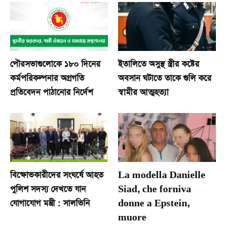
পৌরসভাগুলোকে ১৮০ দিনের
ইতালিতে অসুস্থ স্ত্রীর কষ্টের
কর্মপরিকল্পনার অগ্রগতি
অবসান ঘটাতে তাকে গুলি করে
প্রতিবেদন পাঠানোর নির্দেশ
স্বামীর আত্মহত্যা
বিক্ষোভকারীদের সংঘর্ষে আহত
La modella Danielle
পুলিশ সদস্য দেখতে যান
Siad, che forniva
যোগাযোগ মন্ত্রী : সালভিনি
donne a Epstein,
muore