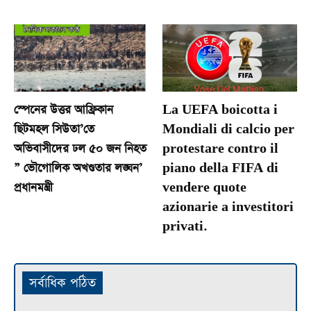
স্পেনের উত্তর আফ্রিকান
La UEFA boicotta i
ছিটমহল সিউতা’তে
Mondiali di calcio per
অভিবাসীদের ঢল ৫০ জন নিহত
protestare contro il
” ভৌগোলিক অখণ্ডতার লঙ্ঘন’
piano della FIFA di
প্রধানমন্ত্রী
vendere quote
azionarie a investitori
privati.
সর্বাধিক পঠিত