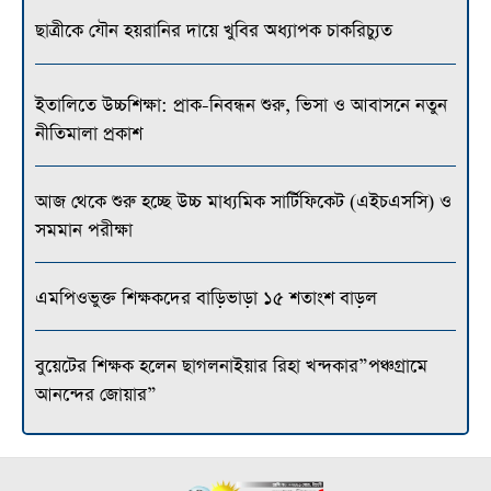
ছাত্রীকে যৌন হয়রানির দায়ে খুবির অধ্যাপক চাকরিচ্যুত
ইতালিতে উচ্চশিক্ষা: প্রাক-নিবন্ধন শুরু, ভিসা ও আবাসনে নতুন
নীতিমালা প্রকাশ
আজ থেকে শুরু হচ্ছে উচ্চ মাধ্যমিক সার্টিফিকেট (এইচএসসি) ও
সমমান পরীক্ষা
এমপিওভুক্ত শিক্ষকদের বাড়িভাড়া ১৫ শতাংশ বাড়ল
বুয়েটের শিক্ষক হলেন ছাগলনাইয়ার রিহা খন্দকার”পঞ্চগ্রামে
আনন্দের জোয়ার”