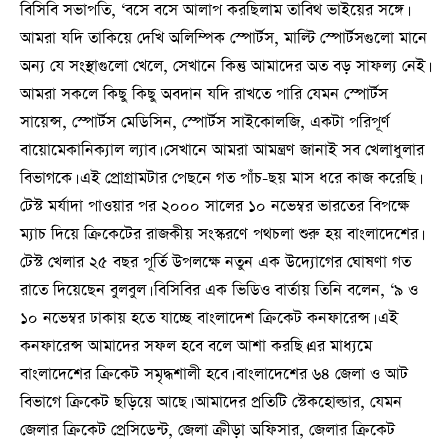
বিসিবি সভাপতি, ‘বসে বসে আলাপ করছিলাম তাবিথ ভাইয়ের সঙ্গে।
আমরা যদি তাকিয়ে দেখি অলিম্পিক স্পোর্টস, মাল্টি স্পোর্টসগুলো মানে
অন্য যে সংস্থাগুলো খেলে, সেখানে কিন্তু আমাদের অত বড় সাফল্য নেই।
আমরা সকলে কিছু কিছু অবদান যদি রাখতে পারি যেমন স্পোর্টস
সায়েন্স, স্পোর্টস মেডিসিন, স্পোর্টস সাইকোলজি, একটা পরিপূর্ণ
বায়োমেকানিক্যাল ল্যাব। সেখানে আমরা আমন্ত্রণ জানাই সব খেলাধুলার
বিভাগকে। এই প্রোগ্রামটার পেছনে গত পাঁচ-ছয় মাস ধরে কাজ করেছি।
টেস্ট মর্যাদা পাওয়ার পর ২০০০ সালের ১০ নভেম্বর ভারতের বিপক্ষে
ম্যাচ দিয়ে ক্রিকেটের রাজকীয় সংস্করণে পথচলা শুরু হয় বাংলাদেশের।
টেস্ট খেলার ২৫ বছর পূর্তি উপলক্ষে নতুন এক উদ্যোগের ঘোষণা গত
রাতে দিয়েছেন বুলবুল। বিসিবির এক ভিডিও বার্তায় তিনি বলেন, ‘৯ ও
১০ নভেম্বর ঢাকায় হতে যাচ্ছে বাংলাদেশ ক্রিকেট কনফারেন্স। এই
কনফারেন্স আমাদের সফল হবে বলে আশা করছি।এর মাধ্যমে
বাংলাদেশের ক্রিকেট সমৃদ্ধশালী হবে। বাংলাদেশের ৬৪ জেলা ও আট
বিভাগে ক্রিকেট ছড়িয়ে আছে। আমাদের প্রতিটি স্টেকহোল্ডার, যেমন
জেলার ক্রিকেট প্রেসিডেন্ট, জেলা ক্রীড়া অফিসার, জেলার ক্রিকেট