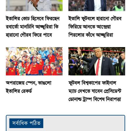
ইতালির কোচ হিসেবে ফিরছেন
ইতালি ফুটবলে হারানো গৌরব
রবার্তো মানচিনি আজ্জুরিরা কি
ফিরিয়ে আনতে আন্দ্রেয়া
হারানো গৌরব ফিরে পাবে
পিরলোর কাঁধে আজ্জুরিরা
অপরাজেয় স্পেন, ভাঙলো
ফুটবল বিশ্বকাপের ফাইনাল
ইতালির রেকর্ড
ম্যাচ দেখতে যাবেন প্রেসিডেন্ট
ডোনাল্ড ট্রাম্প বিশেষ নিরাপত্তা
সর্বাধিক পঠিত