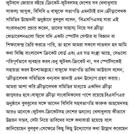
ফুটবলে জোয়ার বইছে। ক্রিকেট-ফুটবলসহ দেশের সব খেলাধুলায়
সাফল্য আসুক, বিসিবি ও বাফুফে সভাপতি এমনটাই চান। ক্রীড়ালেখক
সমিতির উদ্বোধনী অনুষ্ঠানে বুলবুল বলেন, ‘বিএসপিএসহ যারা এই
সংবাদগুলো প্রচার করেন, তাদের সাহায্য নিয়ে সব ক্রীড়া
ফেডারেশনগুলো মিলে যদি একটা স্পোর্টস সেন্টার বা বিজ্ঞান বা
শিক্ষাকেন্দ্র তৈরি করতে পারি, তা হলে আমরা সকলে লাভবান হব আমি
কথা দিচ্ছি বাংলাদেশ ক্রিকেট বোর্ড এবং এর যত সংস্থা আছে, সেগুলো
পরিপূর্ণভাবে ব্যবহার করব। শুধু ফুটবল-ক্রিকেট না, সব স্পোর্টসকেই
সহায়তা করব ইনশাআল্লাহ।’ বাফুফে সভাপতি তাবিথ আউয়াল বলেন,
‘ক্রীড়ালেখক সমিতিকে ধন্যবাদ জানাই এমন উদ্যোগ গ্রহণ করায়।
আমরা আশা করি ক্রীড়ালেখক সমিতির মাধ্যমে একদিন ক্রীড়া
জাদুঘরও হবে। বাফুফে ক্রীড়া সাংবাদিকদের পাশে রয়েছে।বিএসপিএর
অনুষ্ঠানে বুলবুলের সঙ্গে আসেন বিসিবি সহসভাপতি ফারুক আহমেদসহ
আরও অনেকে। ফুটবল-ক্রিকেটসহ দেশের অন্যান্য খেলাধুলায় কীভাবে
উন্নয়ন সম্ভব, সেটা নিয়ে তাবিথের সঙ্গে কথাবার্তা হয়েছে বলে
জানিয়েছেন বুলবুল। সেক্ষেত্রে কিছু কিছু উদ্যোগের কথা উল্লেখ করেছেন