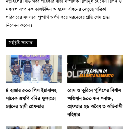
নড়াইলের বিডি খবর পত্রিকার বার্তা সম্পাদক রিপানুল হোসেন রিপন ও
মফস্বল সম্পাদক তাজউদ্দিন আহমেদ বাঁধনের নেতৃত্বে পত্রিকা
পরিবারের সদস্যরা পুষ্পার্ঘ অর্পণ করে মরদেহের প্রতি শেষ শ্রদ্ধা
নিবেদন করেন।
সংশ্লিষ্ট সংবাদ:
৪ হাজার ৫০০ পিস ইয়াবাসহ
রোম ও তুরিনে পুলিশের বিশাল
সাবেক এমপি বদির ফুফাতো
অভিযান ৯০০ জন শনাক্ত,
বোনের স্বামী গ্রেফতার
গ্রেফতার ২৬ অবৈধ ৩ অভিবাসী
বহিষ্কার