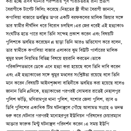
করা হচ্ছে এসব ঘটনার পরম্পরায় পূর্ব পরিচিতরাই রানা প্রতাপ
বৈরাগীকে টার্গেট কিলিং করেছে। নিহতের স্ত্রী সীমা বৈরাগী জানান,
কপালিয়া বাজারে অবস্থিত অপর একটি বরফকলের মালিক জিয়ার সঙ্গে
তার স্বামীর দীর্ঘদিন ধরে বিরোধ চলছিল। এর জের ধরেই এই হত্যাকাণ্ড
সংঘটিত হতে পারে বলে তিনি সন্দেহ প্রকাশ করেন এবং বিষয়টি
পুলিশকে অবহিত করেছেন।এ ছাড়া তিনি আরও অভিযোগ করে বলেন,
তার স্বামীকে কপালিয়া বাজার এলাকার ঝুম বিউটি পার্লারের মালিক
ঝুমুর মণ্ডল নিয়মিত বিভিন্ন বিষয়ে হয়রানি করতেন। তাকে
পরিকল্পিতভাবে ডেকে এনে হত্যা করা হয়েছে বলে তিনি দাবি করেন
এবং এই হত্যাকাণ্ডের সঙ্গে ঝুমুর মণ্ডলের সংশ্লিষ্টতা রয়েছে বলে তিনি
মনে করেন। বিষয়টি আইনশৃঙ্খলা বাহিনীকে অবহিত করা হয়েছে বলেও
জানান তিনি।এদিকে, হত্যাকাণ্ডের পরপরই সোমবার রাতেই নেহালপুর
পুলিশ ফাঁড়ি, মণিরামপুর থানা পুলিশ, যশোর জেলা পুলিশ, র‌্যাব ও
ডিবি পুলিশের একাধিক টিম ঘটনাস্থলে পৌঁছে আলামত সংগ্রহ ও তদন্ত
শুরু করে। ঘটনার পরপরই মনোহরপুর ইউনিয়ন পরিষদের চেয়ারম্যান
আক্তার ফারুক মিন্টু ঘটনাস্থল পরিদর্শন করেন। এ সময় ইউপি