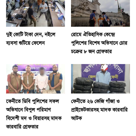
দুই কোটি টাকা দেন, নইলে
রোমে ঐতিহাসিক কেন্দ্রে
ব্যবসা গুটিয়ে ফেলেন
পুলিশের বিশেষ অভিযানে চোর
চক্রের ৮ জন গ্রেফতার
​ফেনীতে ডিবি পুলিশের সফল
ফেনীতে ২৬ কেজি গাঁজা ও
অভিযানে বিপুল পরিমাণ
প্রাইভেটকারসহ মাদক কারবারি
বিদেশী মদ ও বিয়ারসহ মাদক
আটক
কারবারি গ্রেফতার