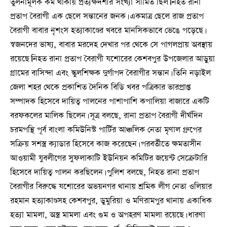
তুলনামূলক কম থাকায় প্রত্যক্ষদর্শীর সংখ্যা সীমিত ছিল।নিহত রানা
প্রতাপ বৈরাগী এক ছেলে সন্তানের জনক। একমাত্র ছেলে রাজ প্রতাপ
বৈরাগী বাবার নৃশংস হত্যাকাণ্ডের খবরে মানসিকভাবে ভেঙে পড়েছে।
স্বজনদের ভাষ্য, বাবার মরদেহ দেখার পর থেকে সে পাগলপ্রায় অবস্থায়
রয়েছে।নিহত রানা প্রতাপ বৈরাগী যশোরের কেশবপুর উপজেলার আড়ুয়া
গ্রামের বাসিন্দা এবং স্কুলশিক্ষক দুর্গাপদ বৈরাগীর সন্তান। তিনি নড়াইল
জেলা শহর থেকে প্রকাশিত দৈনিক বিডি খবর পত্রিকার ভারপ্রাপ্ত
সম্পাদক হিসেবে দায়িত্ব পালনের পাশাপাশি কপালিয়া বাজারে একটি
বরফকলের মালিক ছিলেন। সূত্র বলছে, রানা প্রতাপ বৈরাগী দীর্ঘদিন
চরমপন্থি পূর্ব বাংলা কমিউনিস্ট পার্টির আঞ্চলিক নেতা মৃণাল গ্রুপের
সক্রিয় সশস্ত্র ক্যাডার হিসেবে কাজ করেছেন। পরবর্তীতে ক্ষমতাসীন
আওয়ামী যুবলীগের সুফলাকাটি ইউনিয়ন কমিটির জয়েন্ট সেক্রেটারি
হিসেবে দায়িত্ব পালন করছিলেন। পুলিশ বলছে, নিহত রানা প্রতাপ
বৈরাগীর বিরুদ্ধে যশোরের অভয়নগর থানায় শ্রমিক লীগ নেতা ওলিয়ার
রহমান হত্যাকাণ্ডসহ কেশবপুর, ডুমুরিয়া ও মণিরামপুর থানায় একাধিক
হত্যা মামলা, অস্ত্র মামলা এবং গুম ও অপহরণ মামলা রয়েছে। ধারণা